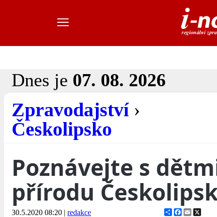
Dnes je
07. 08. 2026
Zpravodajství
›
Českolipsko
Poznávejte s dětm
přírodu Českolipsk
Share
Facebook
Email
X
30.5.2020 08:20
|
redakce