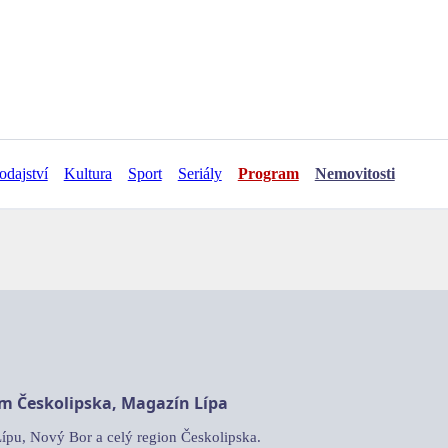
odajství
Kultura
Sport
Seriály
Program
Nemovitosti
am Českolipska, Magazín Lípa
Lípu, Nový Bor a celý region Českolipska.