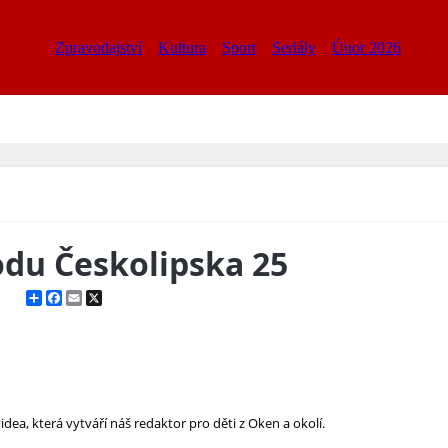
Zpravodajství
Kultura
Sport
Seriály
Únor 2026
odu Českolipska 25
Share
Facebook
Email
X
ea, která vytváří náš redaktor pro děti z Oken a okolí.