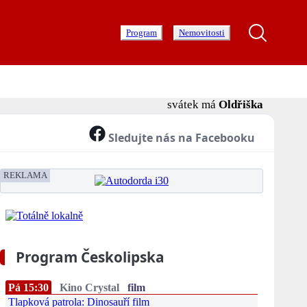
Program
Nemovitosti
svátek má
Oldřiška
Sledujte nás na Facebooku
REKLAMA
Program Českolipska
Pá 15:30
Kino Crystal
film
Tlapková patrola: Dinosauří film