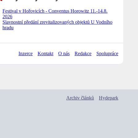
Festival v Hořovicích - Conventus Horowitz 11.-14.8.
2026
Slavnostní předání zrevitalizovaných objektů U Vodního
hradu
Inzerce
Kontakt
O nás
Redakce
Spolupráce
Archiv článků
Hydepark