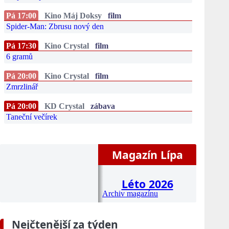
Pá 17:00
Kino Máj Doksy
film
Spider-Man: Zbrusu nový den
Pá 17:30
Kino Crystal
film
6 gramů
Pá 20:00
Kino Crystal
film
Zmrzlinář
Pá 20:00
KD Crystal
zábava
Taneční večírek
Magazín Lípa
Léto 2026
Archiv magazínu
Nejčtenější za týden