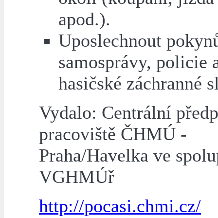
apod.).
Uposlechnout pokynů
samosprávy, policie 
hasičské záchranné s
Vydalo: Centrální před
pracoviště ČHMÚ -
Praha/Havelka ve spolu
VGHMÚř
http://pocasi.chmi.cz/