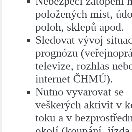
Nebezpečí zatopení n
položených míst, údo
poloh, sklepů apod.
Sledovat vývoj situac
prognózu (veřejnopr
televize, rozhlas neb
internet ČHMÚ).
Nutno vyvarovat se
veškerých aktivit v k
toku a v bezprostřed
okolí (koupání, jízda 