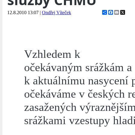
Share
Facebook
Email
X
12.8.2010 13:07
|
Ondřej Víteček
Vzhledem k
očekávaným srážkám a
k aktuálnímu nasycení 
očekáváme v českých r
zasažených výraznějším
srážkami vzestupy hlad