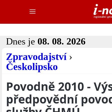
Dnes je
08. 08. 2026
Zpravodajství
›
Českolipsko
Povodně 2010 - Vý
předpovědní povo
služby ČHMÚ