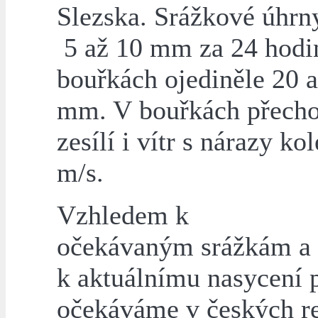
Slezska. Srážkové úhrn
5 až 10 mm za 24 hodi
bouřkách ojediněle 20 
mm. V bouřkách přech
zesílí i vítr s nárazy k
m/s.
Vzhledem k
očekávaným srážkám a
k aktuálnímu nasycení 
očekáváme v českých r