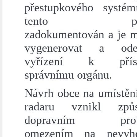
přestupkového systé
tento přest
zadokumentován a je 
vygenerovat a od
vyřízení k přísl
správnímu orgánu.
Návrh obce na umístěn
radaru vznikl způ
dopravním prob
omezením na nevyho