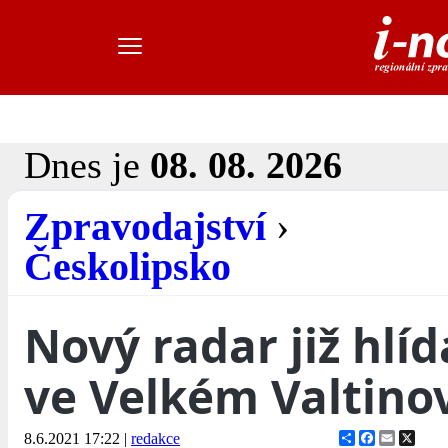
Dnes je
08. 08. 2026
Zpravodajství
›
Českolipsko
Nový radar již hlíd
ve Velkém Valtino
Share
Facebook
Email
X
8.6.2021 17:22
|
redakce