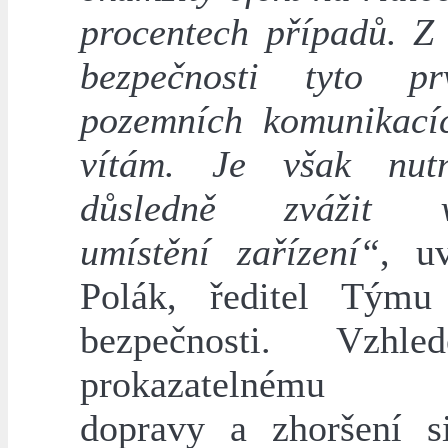
procentech případů. Z 
bezpečnosti tyto p
pozemních komunikací
vítám. Je však nut
důsledně zvážit v
umístění zařízení“
, u
Polák, ředitel Týmu 
bezpečnosti. Vzh
prokazatelnému p
dopravy a zhoršení s