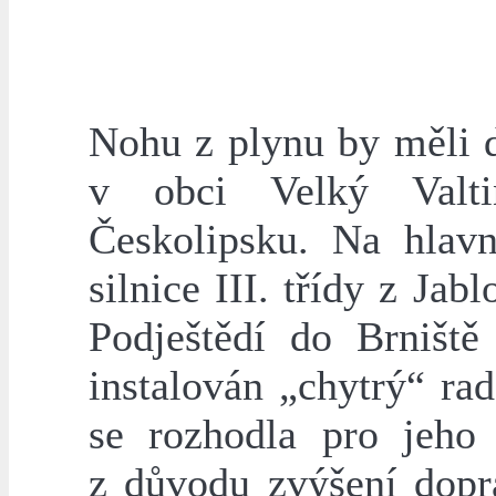
Nohu z plynu by měli d
v obci Velký Valt
Českolipsku. Na hlav
silnice III. třídy z Jab
Podještědí do Brniště
instalován „chytrý“ ra
se rozhodla pro jeho 
z důvodu zvýšení dopr