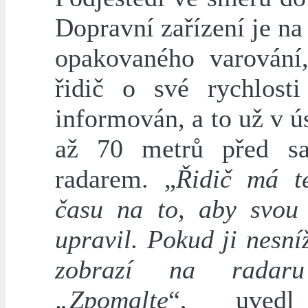
Dopravní zařízení je na
opakovaného varování
řidič o své rychlosti
informován, a to už v 
až 70 metrů před s
radarem. „
Řidič má t
času na to, aby svou 
upravil. Pokud ji nesníž
zobrazí na radar
„Zpomalte
“, uvedl