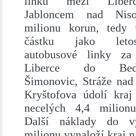
linku mezi Libe
Jabloncem nad Nis
milionu korun, tedy 
částku jako let
autobusové linky za
Liberce do Bedři
Šimonovic, Stráže nad
Kryštofova údolí kraj 
necelých 4,4 milion
Další náklady do v
milionu vynaloží kraj 