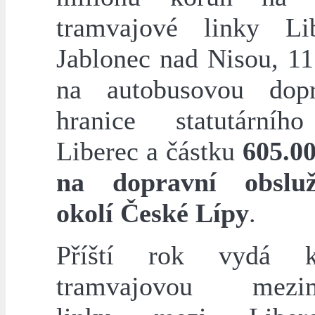
tramvajové linky Li
Jablonec nad Nisou, 11
na autobusovou dop
hranice statutárníh
Liberec a částku
605.0
na dopravní obslu
okolí České Lípy
.
Příští rok vydá 
tramvajovou mezim