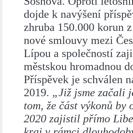
Sosnová. Oproti letošn
dojde k navýšení přísp
zhruba 150.000 korun 
nové smlouvy mezi Če
Lípou a společností zaji
městskou hromadnou d
Příspěvek je schválen n
2019.
„Již jsme začali j
tom, že část výkonů by 
2020 zajistil přímo Lib
kraj v rámci dlouhodob