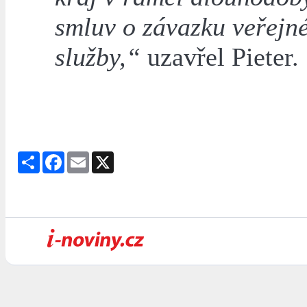
smluv o závazku veřejn
služby,“
uzavřel Pieter.
Share
Facebook
Email
X