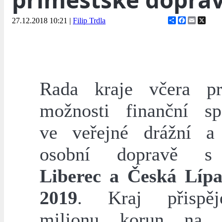
Share
Facebook
Email
X
27.12.2018 10:21
|
Filip Trdla
Rada kraje včera pr
možnosti finanční sp
ve veřejné drážní a
osobní dopravě
Liberec a Česká Líp
2019
. Kraj přispě
milionu korun na za