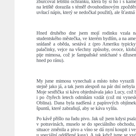
zburcoval letištní ochranku, která by si ho i s ka
na letiště dorazila s téměř dvouhodinovým zpožděn
uvítací nápis, který se nedočkal použití), ale šťast
Hned druhého dne jsem mojí rodinku vzala na
studentského městečka, ve kterém bydlím, a na a
snídaně a oběda, sestává z (pro Ameriku typicky
palačinky, vejce na všechny způsoby, ovoce, klobá
pije mimosa, což je šampaňské smíchané s džusem (
hned po ránu).
My jsme mimosu vynechali a místo toho vyrazili
stejně jako já, a tak jsem alespoň na pár dní nebyl
Moje sestřička si kávu objednávala jako Lucy, což b
i po čtyřech letech odmítám vzdát (což mi vynes
Oblina). Dana byla nadšená z papírových objímek,
špuntů, které zabraňují, aby se káva vylila.
Po kávě přišlo na řadu pivo. Jak už jsem kdysi psa
v potravinách, muselo se do speciálního obchodu,
situace změnila a pivo a víno se dá nyní koupit i v
u speciální oddělené kasy). A tak když jsme se vyda