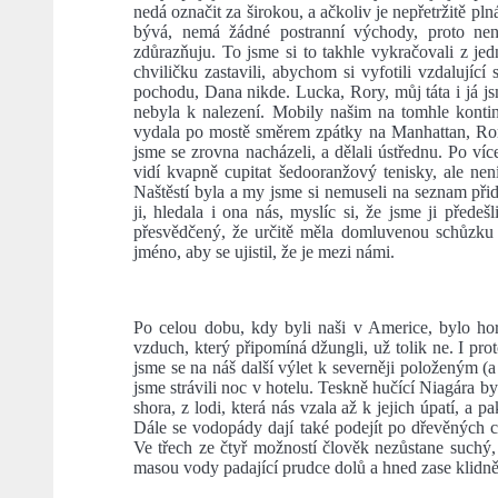
nedá označit za širokou, a ačkoliv je nepřetržitě pln
bývá, nemá žádné postranní východy, proto není
zdůrazňuju. To jsme si to takhle vykračovali z j
chviličku zastavili, abychom si vyfotili vzdalujíc
pochodu, Dana nikde. Lucka, Rory, můj táta i já js
nebyla k nalezení. Mobily našim na tomhle kontin
vydala po mostě směrem zpátky na Manhattan, Rory 
jsme se zrovna nacházeli, a dělali ústřednu. Po ví
vidí kvapně cupitat šedooranžový tenisky, ale není 
Naštěstí byla a my jsme si nemuseli na seznam přid
ji, hledala i ona nás, myslíc si, že jsme ji přede
přesvědčený, že určitě měla domluvenou schůzku z
jméno, aby se ujistil, že je mezi námi.
Po celou dobu, kdy byli naši v Americe, bylo ho
vzduch, který připomíná džungli, už tolik ne. I pro
jsme se na náš další výlet k severněji položeným 
jsme strávili noc v hotelu. Teskně hučící Niagára b
shora, z lodi, která nás vzala až k jejich úpatí, a 
Dále se vodopády dají také podejít po dřevěných c
Ve třech ze čtyř možností člověk nezůstane suchý
masou vody padající prudce dolů a hned zase klidně