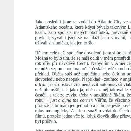
Jako poslední jsme se vydali do Atlantic City ve 
Atlantského oceánu, které kdysi bývalo takovým La
kasín, zato spousta malých obchůdků, převážn
povídat, vyvalili jsme se na pláži jako vorvani, ut
užívali si sluníčka, jak jen to šlo.
Během celé naší společné dovolené jsem si bolestn
Možná to bylo tím, že se naši ocitli v mém prostřed
rok dřív při návštěvě Čech). Nebydlím v Americe je
nemůžu vzpomenout na určitá česká slovíčka nebo ž
překlad. Občas spíš než angličtinu nebo češtinu 
slovosledu nebo naopak. Například - zatímco v angl
a train,
což doslova znamená vzít autobus/vzít vlak,
než přemýšlí, tak jako já, občas z něj takováhle
častěji, a tak ze zvyku třeba v angličtině říkám, 
rohu” -
just around the corner.
Věřím, že všechno z
protože já tu mám jen jednoho a s tím se ještě pově
mluvíme anglicky. A tak se snažím volat do Čech ča
filmů, protože jedna věc je, když člověk díky příz
byl průšvih.