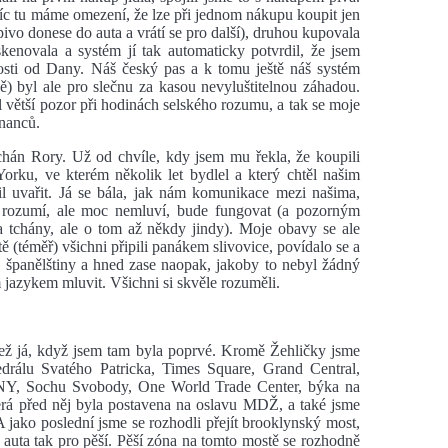
íc tu máme omezení, že lze při jednom nákupu koupit jen
 pivo donese do auta a vrátí se pro další), druhou kupovala
kenovala a systém jí tak automaticky potvrdil, že jsem
nosti od Dany. Náš český pas a k tomu ještě náš systém
) byl ale pro slečnu za kasou nevyluštitelnou záhadou.
l větší pozor při hodinách selského rozumu, a tak se moje
tnanců.
tchán Rory. Už od chvíle, kdy jsem mu řekla, že koupili
rku, ve kterém několik let bydlel a který chtěl našim
bil uvařit. Já se bála, jak nám komunikace mezi našima,
 rozumí, ale moc nemluví, bude fungovat (a pozorným
a tchány, ale o tom až někdy jindy). Moje obavy se ale
tě (téměř) všichni připili panákem slivovice, povídalo se a
do španělštiny a hned zase naopak, jakoby to nebyl žádný
 jazykem mluvit. Všichni si skvěle rozuměli.
než já, když jsem tam byla poprvé. Kromě Žehličky jsme
edrálu Svatého Patricka, Times Square, Grand Central,
NY, Sochu Svobody, One World Trade Center, býka na
terá před něj byla postavena na oslavu MDŽ, a také jsme
A jako poslední jsme se rozhodli přejít brooklynský most,
auta tak pro pěší. Pěší zóna na tomto mostě se rozhodně