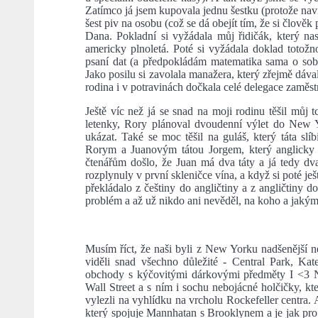
Zatímco já jsem kupovala jednu šestku (protože nav
šest piv na osobu (což se dá obejít tím, že si člověk
Dana. Pokladní si vyžádala můj řidičák, který nas
americky plnoletá. Poté si vyžádala doklad totož
psaní dat (a předpokládám matematika sama o sobě
Jako posilu si zavolala manažera, který zřejmě dáva
rodina i v potravinách dočkala celé delegace zaměs
Ještě víc než já se snad na moji rodinu těšil můj 
letenky, Rory plánoval dvoudenní výlet do New Yo
ukázat. Také se moc těšil na guláš, který táta slí
Rorym a Juanovým tátou Jorgem, který anglicky
čtenářům došlo, že Juan má dva táty a já tedy dv
rozplynuly v první skleničce vína, a když si poté ješ
překládalo z češtiny do angličtiny a z angličtiny 
problém a až už nikdo ani nevěděl, na koho a jakým
Musím říct, že naši byli z New Yorku nadšenější 
viděli snad všechno důležité - Central Park, Kat
obchody s kýčovitými dárkovými předměty I <3 
Wall Street a s ním i sochu nebojácné holčičky, k
vylezli na vyhlídku na vrcholu Rockefeller centra. 
který spojuje Mannhatan s Brooklynem a je jak pro 