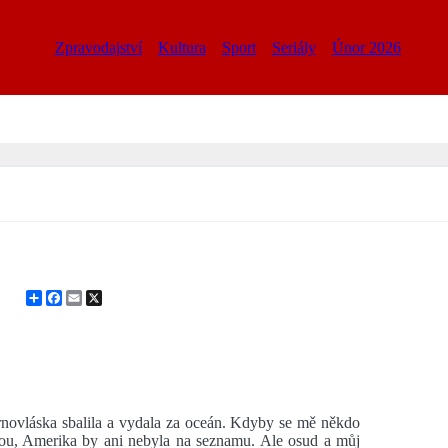
Zpravodajství
Kultura
Sport
Seriály
Únor 2026
Share
Facebook
Email
X
černovláska sbalila a vydala za oceán. Kdyby se mě někdo
obou, Amerika by ani nebyla na seznamu. Ale osud a můj