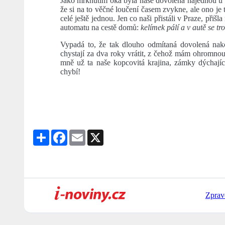
Jako mrknutím oka byla naše dovolená najednou u ko
že si na to věčné loučení časem zvykne, ale ono je 
celé ještě jednou. Jen co naši přistáli v Praze, přišl
automatu na cestě domů:
kelímek pálí a v autě se tro
Vypadá to, že tak dlouho odmítaná dovolená nako
chystají za dva roky vrátit, z čehož mám ohromnou
mně už ta naše kopcovitá krajina, zámky dýchajíc
chybí!
Share
Facebook
Email
X
Zprav