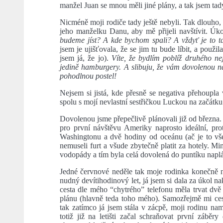
manžel Juan se mnou měli jiné plány, a tak jsem tad
Nicméně moji rodiče tady ještě nebyli. Tak dlouho, 
jeho manželku Danu, aby mě přijeli navštívit. Úk
budeme jíst? A kde bychom spali? A vždyť je to 
jsem je ujišťovala, že se jim tu bude líbit, a použ
jsem já, že jo).
Víte, že bydlím poblíž druhého ne
jedině hamburgery. A slibuju, že vám dovolenou na
pohodlnou postel!
Nejsem si jistá, kde přesně se negativa přehoupla 
spolu s mojí nevlastní sestřičkou Luckou na začátku 
Dovolenou jsme přepečlivě plánovali již od březn
pro první návštěvu Ameriky naprosto ideální, p
Washingtonu a dvě hodiny od oceánu (ač je to vš
nemuseli furt a všude zbytečně platit za hotely. M
vodopády a tím byla celá dovolená do puntíku napl
Jedné červnové neděle tak moje rodinka konečně n
nudný devítihodinový let, já jsem si dala za úkol nak
cesta dle mého “chytrého” telefonu měla trvat dvě
plánu (hlavně teda toho mého). Samozřejmě mi cesta
tak zatímco já jsem stála v zácpě, moji rodinu namí
totiž již na letišti začal schraňovat první zábě