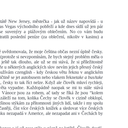
státě New Jersey, městečka - jak už název napovídá - u
s Vegas východního pobřeží a kde dnes sídlí už jen pár
ě se suvenýry a plážovým oblečením. No co vám budu
ratili poslední peníze (za oblečení, nikoliv v kasinu) a
ě uvědomovala, že moje čeština občas nezní úplně česky.
í (protože si nevzpomínám, že bych stejný problém měla o
ště tak dlouho, ale už se mi stává, že si příležitostně
e u některých anglických slov nevím jejich přesný český
používám czenglish - kdy českou větu řeknu v anglickém
ičtině se jet autobusem nebo vlakem řekne
take a bus/take
 česky to tak říct nelze. Když ale člověk mluví rychleji,
 věta vypadne. Každopádně naopak se mi to stále stává
že Vánoce jsou za rohem, ač tady se říká že jsou “kolem
áleží na tom, kolika Čechy se člověk v cizině obklopí,
tšinou stýkám za přítomnosti jiných lidí, takže i my spolu
stěji, číst více českých knížek a sledovat více českých
vuku nezapadá v Americe, ale nezapadat ani v Čechách by