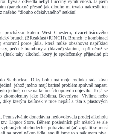
merou bývala odvedla nebýt Lucčiny výmluvnosti. Já jsem
ím (paradoxně přesně jak dlouho mi trvalo nakreslit ten
ná z našeho “dlouho očekávaného” setkání.
 procházku kolem West Chesteru, dvacetitisícového
merický brunch (BReakfast+lUNCH). Brunch je kombinací
) enormní porce jídla, která může obsahovat například
sky, pečené brambory a (hlavně) slaninu, a při němž se
jinak taky alkohol, který je společensky přijatelné pít
 do Starbucksu. Díky bohu má moje rodinka ráda kávu
a jediná, jehož jméno mají baristé problém správně napsat.
ylo jediné, co se na kelímcích opravdu objevilo. To já se
lo zkomoleniny jako Bablima, Beverlyna, Vivlima nebo
 díky kterým kelímek v ruce nepálí a táta z plastových
la, Pennsylvánie donedávna nedovolovala prodej alkoholu
 tzv. Liquor Store. Během posledních pár měsíců se ale
e vybraných obchodech s potravinami (ač zaplatit se musí
li na první nákup jídla, spojili jsme to s nákupem piva.