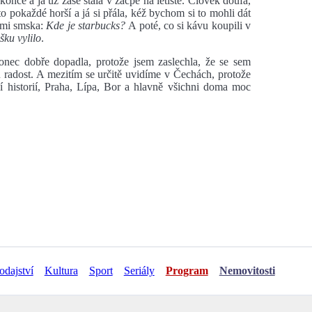
nce a já už zase stála v zácpě na letiště. Člověk doufá,
to pokaždé horší a já si přála, kéž bychom si to mohli dát
a mi smska:
Kde je starbucks?
A poté, co si kávu koupili v
šku vylilo
.
nec dobře dopadla, protože jsem zaslechla, že se sem
 radost. A mezitím se určitě uvidíme v Čechách, protože
í historií, Praha, Lípa, Bor a hlavně všichni doma moc
odajství
Kultura
Sport
Seriály
Program
Nemovitosti