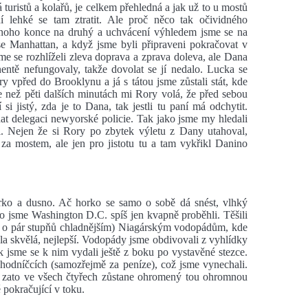
á turistů a kolařů, je celkem přehledná a jak už to u mostů
 lehké se tam ztratit. Ale proč něco tak očividného
ednoho konce na druhý a uchvácení výhledem jsme se na
í se Manhattan, a když jsme byli připraveni pokračovat v
me se rozhlíželi zleva doprava a zprava doleva, ale Dana
entě nefungovaly, takže dovolat se jí nedalo. Lucka se
vpřed do Brooklynu a já s tátou jsme zůstali stát, kde
ce než pěti dalších minutách mi Rory volá, že před sebou
si jistý, zda je to Dana, tak jestli tu paní má odchytit.
at delegaci newyorské policie. Tak jako jsme my hledali
šli. Nejen že si Rory po zbytek výletu z Dany utahoval,
a mostem, ale jen pro jistotu tu a tam vykřikl Danino
rko a dusno. Ač horko se samo o sobě dá snést, vlhký
to jsme Washington D.C. spíš jen kvapně proběhli. Těšili
(a o pár stupňů chladnějším) Niagárským vodopádům, kde
yla skvělá, nejlepší. Vodopády jsme obdivovali z vyhlídky
pak jsme se k nim vydali ještě z boku po vystavěné stezce.
hodníčcích (samozřejmě za peníze), což jsme vynechali.
, zato ve všech čtyřech zůstane ohromený tou ohromnou
 pokračující v toku.