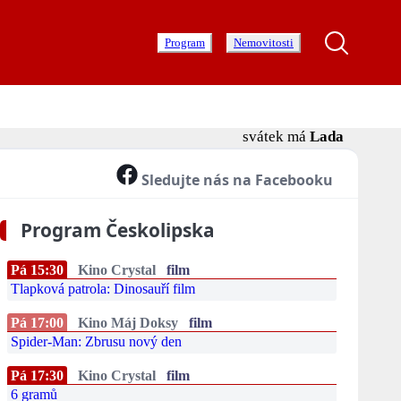
Program
Nemovitosti
svátek má
Lada
Sledujte nás na Facebooku
Program Českolipska
Pá 15:30
Kino Crystal
film
Tlapková patrola: Dinosauří film
Pá 17:00
Kino Máj Doksy
film
Spider-Man: Zbrusu nový den
Pá 17:30
Kino Crystal
film
6 gramů