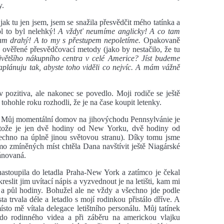
y.
jak tu jen jsem, jsem se snažila přesvědčit mého tatínka a
ol to byl nelehký!
A vždyť neumíme anglicky! A co tam
tam drahý! A to my s přestupem nepoletíme.
Opakovaně
ila ověřené přesvědčovací metody (jako by nestačilo, že tu
jvětšího nákupního centra v celé Americe? Jíst budeme
plánuju tak, abyste toho viděli co nejvíc. A mám vážně
v pozitiva, ale nakonec se povedlo. Moji rodiče se ještě
tohohle roku rozhodli, že je na čase koupit letenky.
a. Můj momentální domov na jihovýchodu Pennsylvánie je
rotože je jen dvě hodiny od New Yorku, dvě hodiny od
echno na úplně jinou světovou stranu). Díky tomu jsme
imo zmíněných míst chtěla Dana navštívit ještě Niagárské
ánovaná.
astoupila do letadla Praha-New York a zatímco je čekal
reslit jim uvítací nápis a vyzvednout je na letišti, kam mi
 a půl hodiny. Bohužel ale ne vždy a všechno jde podle
 trvala déle a letadlo s mojí rodinkou přistálo dříve. A
sto mě vítala delegace letištního personálu. Můj tatínek
ry do rodinného videa a při záběru na americkou vlajku