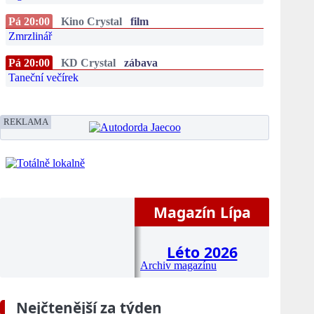
Pá 20:00
Kino Crystal
film
Zmrzlinář
Pá 20:00
KD Crystal
zábava
Taneční večírek
REKLAMA
Magazín Lípa
Léto 2026
Archiv magazínu
Nejčtenější za týden