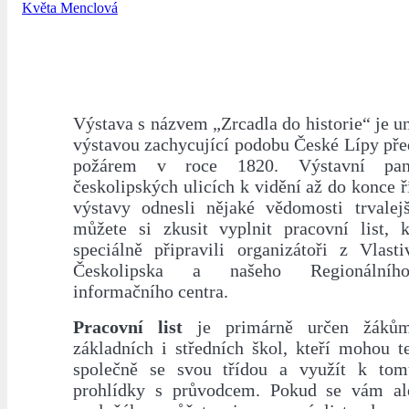
Květa Menclová
Výstava s názvem „Zrcadla do historie“ je u
výstavou zachycující podobu České Lípy př
požárem v roce 1820. Výstavní pa
českolipských ulicích k vidění až do konce ří
výstavy odnesli nějaké vědomosti trvalejš
můžete si zkusit vyplnit pracovní list, 
speciálně připravili organizátoři z Vlast
Českolipska a našeho Regionálního
informačního centra.
Pracovní list
je primárně určen žáků
základních i středních škol, kteří mohou te
společně se svou třídou a využít k tom
prohlídky s průvodcem. Pokud se vám ale