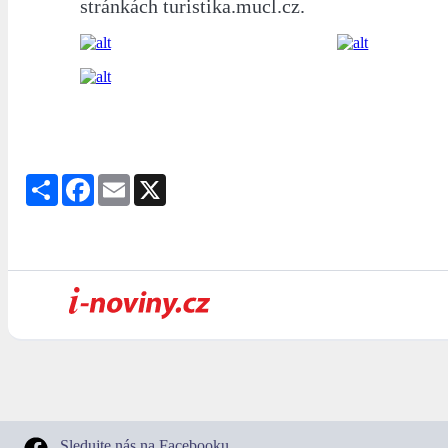
stránkách turistika.mucl.cz.
Share
Facebook
Email
X
Sledujte nás na Facebooku