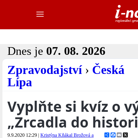
Dnes je
07. 08. 2026
Zpravodajství
›
Česká
Lípa
Vyplňte si kvíz o v
„Zrcadla do histor
Share
Facebook
Email
X
9.9.2020 12:29
|
Kristýna Kňákal Brožová a