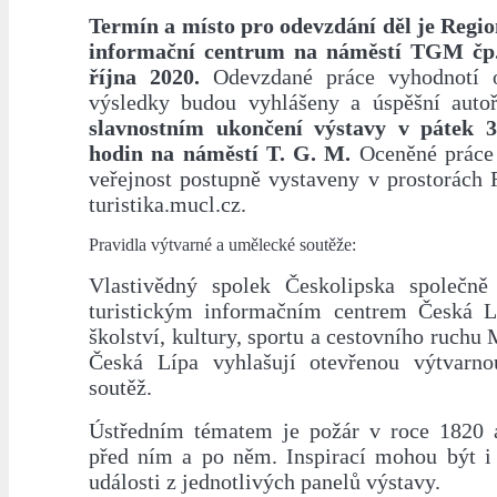
Termín a místo pro odevzdání děl je Region
informační centrum na náměstí TGM čp. 
října 2020.
Odevzdané práce vyhodnotí o
výsledky budou vyhlášeny a úspěšní auto
slavnostním ukončení výstavy v pátek 3
hodin na náměstí T. G. M.
Oceněné práce 
veřejnost postupně vystaveny v prostorách
turistika.mucl.cz.
Pravidla výtvarné a umělecké soutěže:
Vlastivědný spolek Českolipska společně
turistickým informačním centrem Česká 
školství, kultury, sportu a cestovního ruchu
Česká Lípa vyhlašují otevřenou výtvarn
soutěž.
Ústředním tématem je požár v roce 1820 
před ním a po něm. Inspirací mohou být i 
události z jednotlivých panelů výstavy.