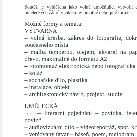
Soutěž je vyhlášena jako volná umožňující vytvořit
uměleckých žánrů v jakékoliv hmotné nebo jiné formě.
Možné formy a témata:
VÝTVARNÁ
– volná kresba, zákres do fotografie, dokr
současného místa
– malba temperou, olejem, akvarel na pap
dřevo, maximálně do formátu A2
– fotomontáž elektronická nebo fotografická
– koláž
– sochařské dílo, plastika
– instalace, objekt
– architektonický návrh, projekt, studie
UMĚLECKÁ
¬¬¬¬– literární pojednání – povídka, feje
novin“
– audiovizuální dílo – videoreportáž, spot, kl
– veršovaný útvar – báseň, poem, melodram