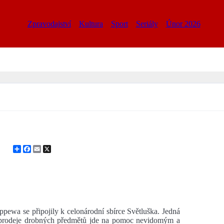
Zpravodajství
Kultura
Sport
Seriály
Únor 2026
Share
Facebook
Email
X
ppewa se připojily k celonárodní sbírce Světluška. Jedná
 prodeje drobných předmětů jde na pomoc nevidomým a