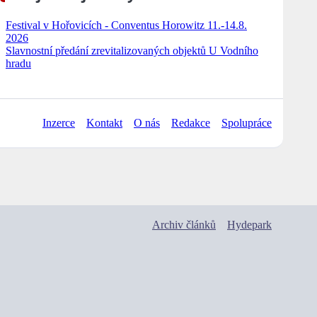
Festival v Hořovicích - Conventus Horowitz 11.-14.8.
2026
Slavnostní předání zrevitalizovaných objektů U Vodního
hradu
Inzerce
Kontakt
O nás
Redakce
Spolupráce
Archiv článků
Hydepark