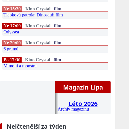
Ne 15:30
Kino Crystal
film
Tlapková patrola: Dinosauří film
Ne 17:00
Kino Crystal
film
Odyssea
Ne 20:00
Kino Crystal
film
6 gramů
Po 17:30
Kino Crystal
film
Mimoni a monstra
Magazín Lípa
Léto 2026
Archiv magazínu
Nejčtenější za týden