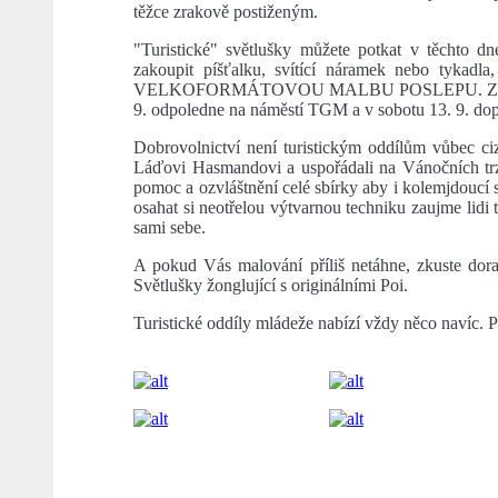
těžce zrakově postiženým.
"Turistické" světlušky můžete potkat v těchto 
zakoupit píšťalku, svítící náramek nebo tykadla
VELKOFORMÁTOVOU MALBU POSLEPU. Zajímá Vás,
9. odpoledne na náměstí TGM a v sobotu 13. 9. d
Dobrovolnictví není turistickým oddílům vůbec ciz
Láďovi Hasmandovi a uspořádali na Vánočních trzí
pomoc a ozvláštnění celé sbírky aby i kolemjdoucí s
osahat si neotřelou výtvarnou techniku zaujme lidi 
sami sebe.
A pokud Vás malování příliš netáhne, zkuste do
Světlušky žonglující s originálními Poi.
Turistické oddíly mládeže nabízí vždy něco navíc. Př