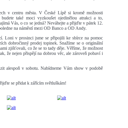
dnech v centru města. V České Lípě si kromě možnosti
, budete také moci vyzkoušet ojedinělou atrakci a to,
 o co se jedná? Neváhejte a přijďte v pátek 12.
opoledne na náměstí mezi OD Banco a OD Andy.
í. Loni v prosinci jsme se připojili ke sbírce na pomoc
ch dobročinný prodej topinek. Snažíme se o originální
ami zjišťovali, co že se to tady děje. Věříme, že možnost
tak, že nejen přispějí na dobrou věc, ale zároveň pobaví i
razit alespoň v sobotu. Nabídneme Vám show v podobě
ijďte se přidat k zářícím světluškám!