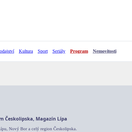
odajství
Kultura
Sport
Seriály
Program
Nemovitosti
am Českolipska, Magazín Lípa
Lípu, Nový Bor a celý region Českolipska.