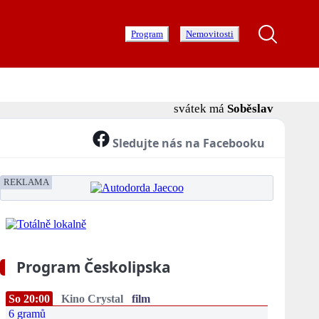
Program
Nemovitosti
svátek má
Soběslav
Sledujte nás na Facebooku
REKLAMA
Program Českolipska
So 20:00
Kino Crystal
film
6 gramů