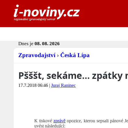
Dnes je
08. 08. 2026
Zpravodajství
›
Česká Lípa
Pšššt, sekáme… zpátky 
17.7.2018 06:46
|
Juraj Raninec
K tiskové
zprávě
opozice, kterou sepsali pánové J
uvést následující: