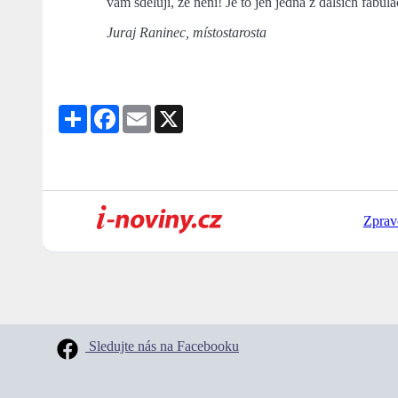
vám sděluji, že není! Je to jen jedna z dalších fabul
Juraj Raninec, místostarosta
Share
Facebook
Email
X
Zprav
Sledujte nás na Facebooku