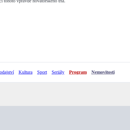
ací tohoto vpravdě novátorského tria.
odajství
Kultura
Sport
Seriály
Program
Nemovitosti