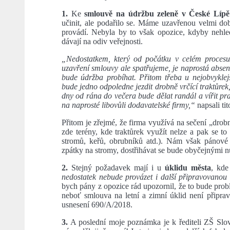
1.
Ke
smlouvě na údržbu zeleně v České Líp
učinit, ale podařilo se. Máme uzavřenou velmi do
provádí. Nebyla by to však opozice, kdyby nehled
dávají na odiv veřejnosti.
„Nedostatkem, který od počátku v celém procesu 
uzavření smlouvy ale spatřujeme, je naprostá absen
bude údržba probíhat. Přitom třeba u nejobvyklejš
bude jedno odpoledne jezdit drobně vrčící traktůrek,
dny od rána do večera bude dělat randál a vířit p
na naprosté libovůli dodavatelské firmy,“
napsali tit
Přitom je zřejmé, že firma využívá na sečení „drob
zde terény, kde traktůrek využít nelze a pak se t
stromů, keřů, obrubníků atd.). Nám však pánové z
zpátky na stromy, dostřihávat se bude obyčejnými n
2.
Stejný požadavek mají i u
úklidu města
, kde
nedostatek nebude provázet i další připravovanou
bych pány z opozice rád upozornil, že to bude prob
neboť smlouva na letní a zimní úklid není připravo
usnesení 690/A/2018.
3.
A poslední moje poznámka je k řediteli ZŠ Slov