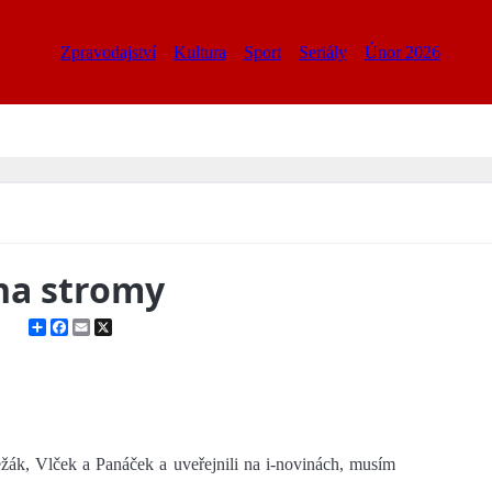
Zpravodajství
Kultura
Sport
Seriály
Únor 2026
na stromy
Share
Facebook
Email
X
ežák, Vlček a Panáček a uveřejnili na i-novinách, musím