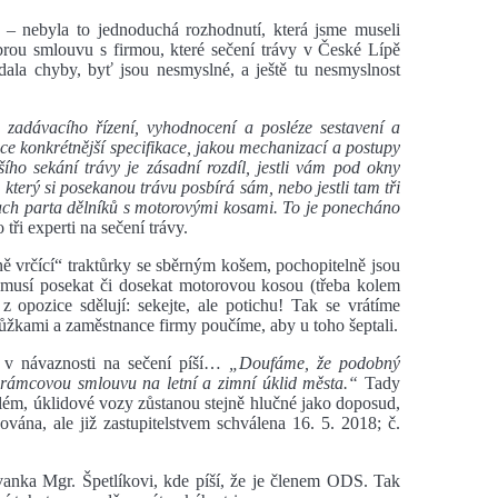
ě
– nebyla to jednoduchá rozhodnutí, která jsme museli
brou smlouvu s firmou, které sečení trávy v České Lípě
ala chyby, byť jsou nesmyslné, a ještě tu nesmyslnost
zadávacího řízení, vyhodnocení a posléze sestavení a
ce konkrétnější specifikace, jakou mechanizací a postupy
ího sekání trávy je zásadní rozdíl, jestli vám pod okny
 který si posekanou trávu posbírá sám, nebo jestli tam tři
rach parta dělníků s motorovými kosami. To je ponecháno
o tři experti na sečení trávy.
ně vrčící“ traktůrky se sběrným košem, pochopitelně jsou
o musí posekat či dosekat motorovou kosou (třeba kolem
 opozice sdělují: sekejte, ale potichu! Tak se vrátíme
ůžkami a zaměstnance firmy poučíme, aby u toho šeptali.
 v návaznosti na sečení píší…
„Doufáme, že podobný
 rámcovou smlouvu na letní a zimní úklid města.“
Tady
lém, úklidové vozy zůstanou stejně hlučné jako doposud,
vána, ale již zastupitelstvem schválena 16. 5. 2018; č.
anka Mgr. Špetlíkovi, kde píší, že je členem ODS. Tak