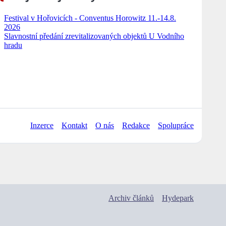
Festival v Hořovicích - Conventus Horowitz 11.-14.8.
2026
Slavnostní předání zrevitalizovaných objektů U Vodního
hradu
Inzerce
Kontakt
O nás
Redakce
Spolupráce
Archiv článků
Hydepark