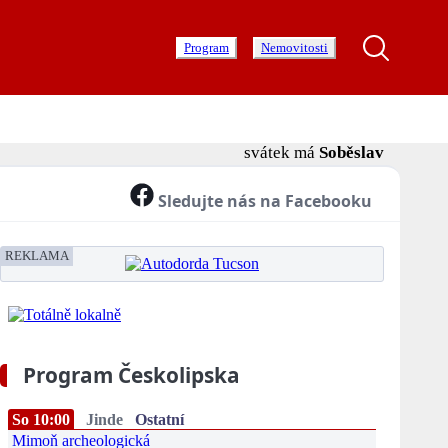
Program
Nemovitosti
svátek má
Soběslav
Sledujte nás na Facebooku
REKLAMA
Program Českolipska
So 10:00
Jinde
Ostatní
Mimoň archeologická