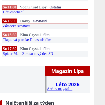
So 11:00
Vodní hrad Lipý
Ostatní
Dřevosochání
So 13:00
Doksy
slavnosti
Zámecké slavnosti
So 15:30
Kino Crystal
film
Tlapková patrola: Dinosauří film
So 17:30
Kino Crystal
film
Spider-Man: Zbrusu nový den 3D
Magazín Lípa
Léto 2026
Archiv magazínu
Nejčtenější za týden