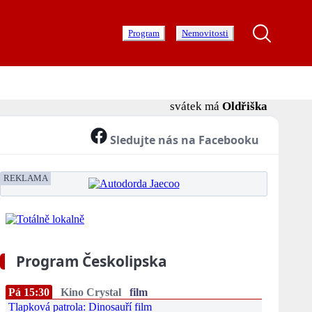
Program
Nemovitosti
svátek má
Oldřiška
Sledujte nás na Facebooku
REKLAMA
Program Českolipska
Pá 15:30
Kino Crystal
film
Tlapková patrola: Dinosauří film