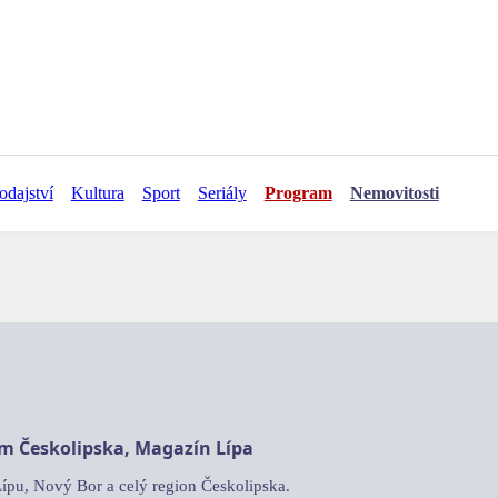
odajství
Kultura
Sport
Seriály
Program
Nemovitosti
am Českolipska, Magazín Lípa
Lípu, Nový Bor a celý region Českolipska.