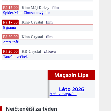
Pá 17:00
Kino Máj Doksy
film
Spider-Man: Zbrusu nový den
Pá 17:30
Kino Crystal
film
6 gramů
Pá 20:00
Kino Crystal
film
Zmrzlinář
Pá 20:00
KD Crystal
zábava
Taneční večírek
Magazín Lípa
Léto 2026
Archiv magazínu
Nejčtenější za týden