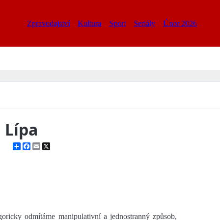
Zpravodajství
Kultura
Sport
Seriály
Únor 2026
 Lípa
Share
Facebook
Email
X
oricky odmítáme manipulativní a jednostranný způsob,