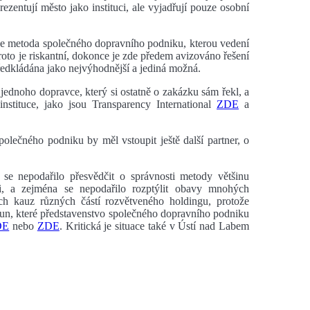
entují město jako instituci, ale vyjadřují pouze osobní
že metoda společného dopravního podniku, kterou vedení
roto je riskantní, dokonce je zde předem avizováno řešení
edkládána jako nejvýhodnější a jediná možná.
ednoho dopravce, který si ostatně o zakázku sám řekl, a
instituce, jako jsou Transparency International
ZDE
a
olečného podniku by měl vstoupit ještě další partner, o
se nepodařilo přesvědčit o správnosti metody většinu
ici, a zejména se nepodařilo rozptýlit obavy mnohých
ých kauz různých částí rozvětveného holdingu, protože
run, které představenstvo společného dopravního podniku
DE
nebo
ZDE
. Kritická je situace také v Ústí nad Labem