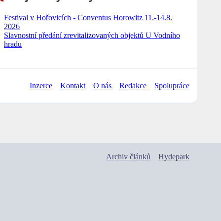
Festival v Hořovicích - Conventus Horowitz 11.-14.8.
2026
Slavnostní předání zrevitalizovaných objektů U Vodního
hradu
Inzerce
Kontakt
O nás
Redakce
Spolupráce
Archiv článků
Hydepark