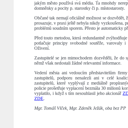
jakým město používá svá média. Ta mnohdy nereprez
domněnky a pocity p. starostky či p. místostarosty.
Občané tak nemají oficiálně možnost se dozvědět, 
prosazuje, v praxi ještě nebyla nikdy vyzkoušena, p
problémů soudním sporem. Přesto je automaticky př
Před touto metodou, která redundantně zvýhodňuje j
potlačuje principy svobodné soutěže, varovaly i 
Oživení.
Zastupitelé se jen mimochodem dozvěděli, že do sp
němž však nedostali žádné relevantní informace.
Vedení města ani vedoucím představitelům firmy 
zastupitelů, podporu nenalezli ani v celé koal
zastupitelů, které vyplývají z mediálně propíran
policie prošetřuje vyplacení bezmála 30 milionů ko
vyplatilo, i když s tím nesouhlasil jeho akcionář
Z
ZDE
.
Mgr. Tomáš Vlček, Mgr. Zdeněk Ježák, oba bez PP