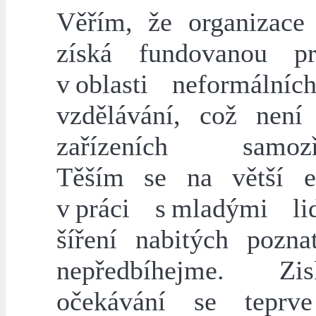
Věřím, že organizac
získá fundovanou pr
v oblasti neformální
vzdělávání, což není 
zařízeních samozře
Těším se na větší ef
v práci s mladými l
šíření nabitých pozna
nepředbíhejme. Z
očekávání se teprv