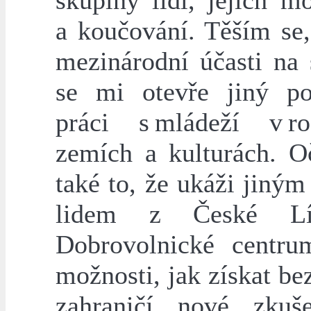
skupiny lidí, jejich m
a koučování. Těším se,
mezinárodní účasti na 
se mi otevře jiný p
práci s mládeží v ro
zemích a kulturách. 
také to, že ukáži jiný
lidem z České Lí
Dobrovolnické centru
možnosti, jak získat be
zahraničí nové zkuš