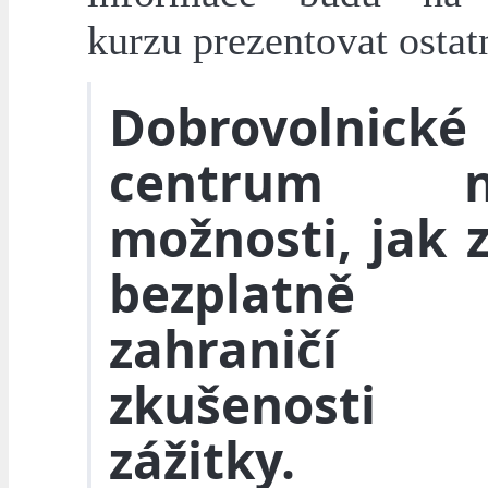
kurzu prezentovat osta
Dobrovolnické
centrum na
možnosti, jak z
bezplatn
zahraničí 
zkušenost
zážitky.