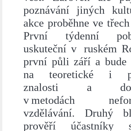
poznávání jiných kult
akce proběhne ve třech
První týdenní po
uskuteční v ruském R
první půli září a bude
na teoretické i pr
znalosti a dove
v metodách nefor
vzdělávání. Druhý b
prověří účastníky s