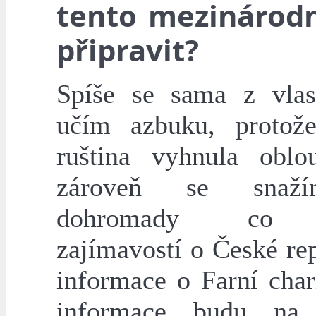
tento mezinárodn
připravit?
Spíše se sama z vlas
učím azbuku, protož
ruština vyhnula obl
zároveň se snaž
dohromady co n
zajímavostí o České re
informace o Farní char
informace budu na 