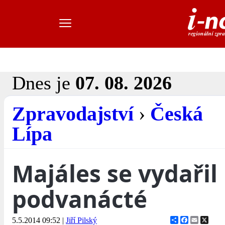
Dnes je
07. 08. 2026
Zpravodajství
›
Česká
Lípa
Majáles se vydařil 
podvanácté
Share
Facebook
Email
X
5.5.2014 09:52
|
Jiří Pilský