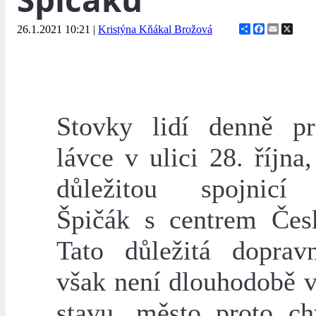
Share
Facebook
Email
X
26.1.2021 10:21
|
Kristýna Kňákal Brožová
Stovky lidí denně p
lávce v ulici 28. října,
důležitou spojnicí 
Špičák s centrem Čes
Tato důležitá doprav
však není dlouhodobě 
stavu, město proto chy