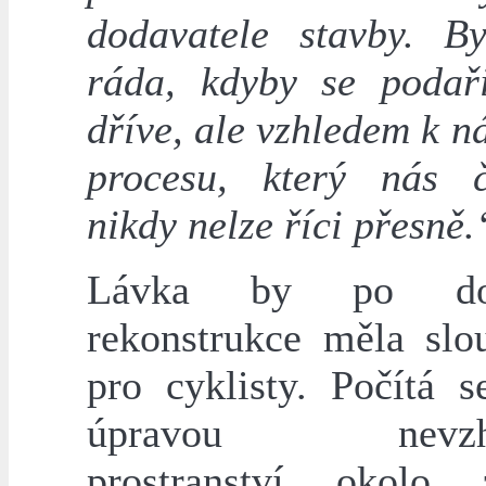
dodavatele stavby. B
ráda, kdyby se podaři
dříve, ale vzhledem k n
procesu, který nás 
nikdy nelze říci přesně.
Lávka by po dok
rekonstrukce měla slou
pro cyklisty. Počítá s
úpravou nevzhl
prostranství okolo 