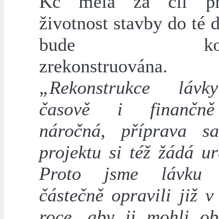
Kč měla za cíl pro
životnost stavby do té 
bude kompl
zrekonstruována.
„Rekonstrukce láv
časově i finančn
náročná, příprava s
projektu si též žádá ur
Proto jsme lávku 
částečně opravili již 
roce, aby ji mohli o