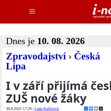
Dnes je
10. 08. 2026
Zpravodajství
›
Česká
Lípa
I v září přijímá če
ZUŠ nové žáky
Share
Facebook
Email
X
30.8.2021 17:29
|
Lada Kučerová