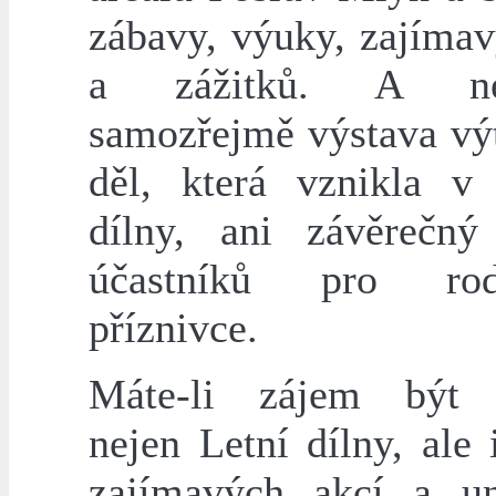
zábavy, výuky, zajímav
a zážitků. A nec
samozřejmě výstava vý
děl, která vznikla v
dílny, ani závěrečný
účastníků pro ro
příznivce.
Máte-li zájem být s
nejen Letní dílny, ale 
zajímavých akcí a un