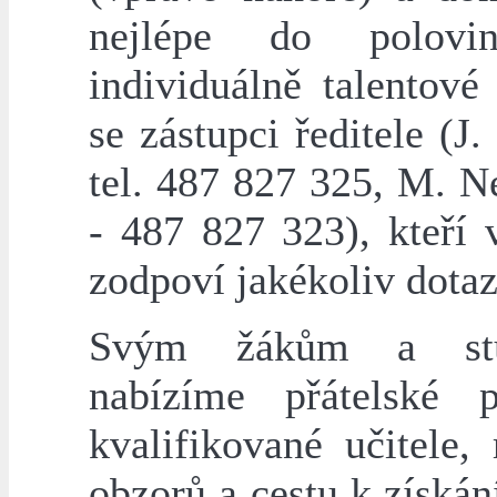
nejlépe do polovi
individuálně talentové
se zástupci ředitele (J.
tel. 487 827 325, M. N
- 487 827 323), kteří 
zodpoví jakékoliv dotaz
Svým žákům a stu
nabízíme přátelské pr
kvalifikované učitele, 
obzorů a cestu k získá