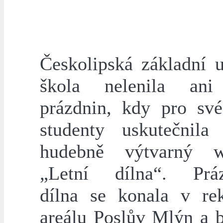
Českolipská základní 
škola nelenila an
prázdnin, kdy pro sv
studenty uskutečnila
hudebně výtvarný w
„Letní dílna“. Práz
dílna se konala v re
areálu Poslův Mlýn a b