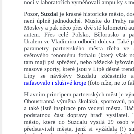
noci v laboratořích vyměňovali ampulky s m
Pozor,
Suzdal
je krásné historické město, dos
není úplně jednoduché. Musíte do Prahy na 
Moskvy a pak něco přes dvě stě kilometrů a
autem. Přes celé Polsko, Bělorusko a p
Uralem ve Vladimiru odbočit doleva. Také p
parametry partnerského města třeba ve 
světového fenoménu fotbalu (který však ne
tam mají psí spřežení, nebo běžecké lyžování
masové sporty, které jsou v Lípě děsně tren
Lípy se návštěvy Suzdalu zúčastnilo a
nafasovalo i slušivé kroje
(foto níže, ne to fak
Hlavním principem partnerských měst je vým
Oboustranná výměna školáků, sportovců, po
a také jistě inspirace pro vedení města. Há
podstatnou část dopravy hradí vysílatel.
město, které do Suzdalu vysílá 29 osob 
představiteli města, jenž si vyžádala (!) s