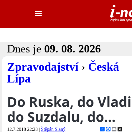
Dnes je
09. 08. 2026
Zpravodajství
›
Česká
Lípa
Do Ruska, do Vlad
do Suzdalu, do…
Share
Facebook
Email
X
12.7.2018 22:28
|
Štěpán Slaný