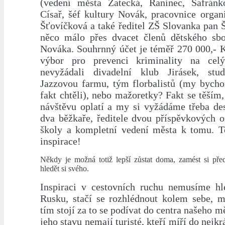
(vedení města Žatecká, Raninec, Šafránk
Císař, šéf kultury Novák, pracovnice organ
Šťovíčková a také ředitel ZŠ Slovanka pan 
něco málo přes dvacet členů dětského sbo
Nováka. Souhrnný účet je téměř 270 000,- K
výbor pro prevenci kriminality na cel
nevyžádali divadelní klub Jirásek, st
Jazzovou farmu, tým florbalistů (my byc
fakt chtěli), nebo mažoretky? Fakt se těší
návštěvu oplatí a my si vyžádáme třeba des
dva běžkaře, ředitele dvou příspěvkových o
školy a kompletní vedení města k tomu. 
inspirace!
Někdy je možná totiž lepší zůstat doma, zamést si pře
hledět si svého.
Inspiraci v cestovních ruchu nemusíme h
Rusku, stačí se rozhlédnout kolem sebe, m
tím stojí za to se podívat do centra našeho m
jeho stavu nemají turisté, kteří míří do nejk