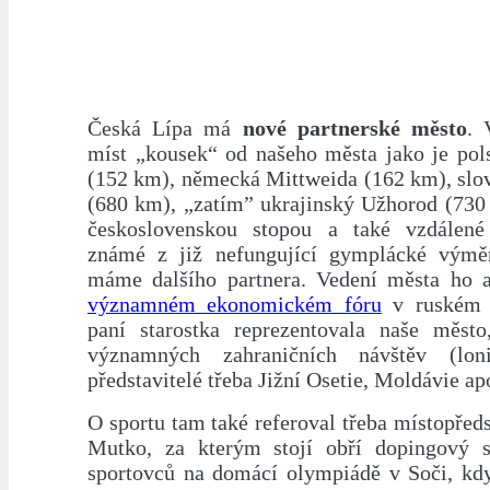
Česká Lípa má
nové partnerské město
. 
míst „kousek“ od našeho města jako je pol
(152 km), německá Mittweida (162 km), slo
(680 km), „zatím” ukrajinský Užhorod (730
československou stopou a také vzdálen
známé z již nefungující gymplácké výměn
máme dalšího partnera. Vedení města ho a
významném ekonomickém fóru
v ruském 
paní starostka reprezentovala naše město
významných zahraničních návštěv (lon
představitelé třeba Jižní Osetie, Moldávie ap
O sportu tam také referoval třeba místopřed
Mutko, za kterým stojí obří dopingový s
sportovců na domácí olympiádě v Soči, kdy