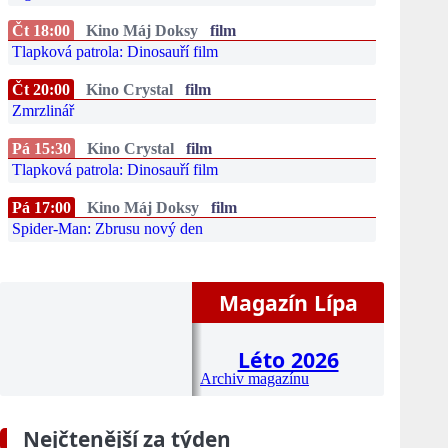
Čt 18:00
Kino Máj Doksy
film
Tlapková patrola: Dinosauří film
Čt 20:00
Kino Crystal
film
Zmrzlinář
Pá 15:30
Kino Crystal
film
Tlapková patrola: Dinosauří film
Pá 17:00
Kino Máj Doksy
film
Spider-Man: Zbrusu nový den
Magazín Lípa
Léto 2026
Archiv magazínu
Nejčtenější za týden