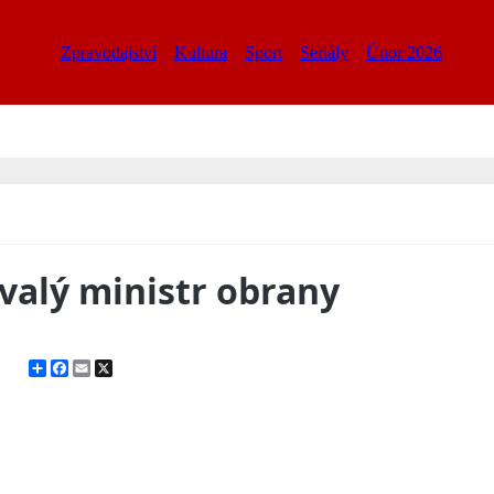
Zpravodajství
Kultura
Sport
Seriály
Únor 2026
ývalý ministr obrany
Share
Facebook
Email
X