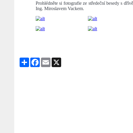
Prohlédněte si fotografie ze středeční besedy s dří
Ing. Miroslavem Vackem.
Share
Facebook
Email
X