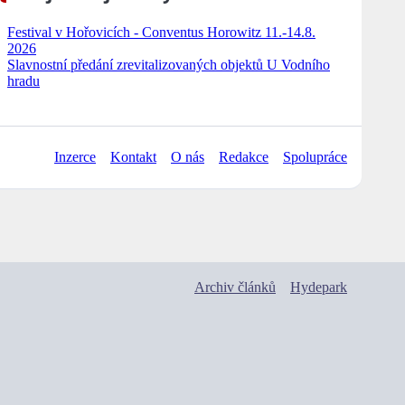
Festival v Hořovicích - Conventus Horowitz 11.-14.8.
2026
Slavnostní předání zrevitalizovaných objektů U Vodního
hradu
Inzerce
Kontakt
O nás
Redakce
Spolupráce
Archiv článků
Hydepark