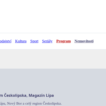
odajství
Kultura
Sport
Seriály
Program
Nemovitosti
am Českolipska, Magazín Lípa
Lípu, Nový Bor a celý region Českolipska.