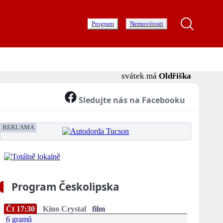
Program
Nemovitosti
svátek má
Oldřiška
Sledujte nás na Facebooku
REKLAMA
Program Českolipska
Čt 17:30
Kino Crystal
film
6 gramů