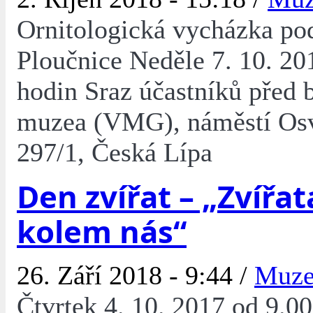
Ornitologická vycházka po
Ploučnice Neděle 7. 10. 20
hodin Sraz účastníků před
muzea (VMG), náměstí Os
297/1, Česká Lípa
Den zvířat – „Zvířata
kolem nás“
26. Září 2018 - 9:44 /
Muz
Čtvrtek 4. 10. 2017 od 9.00