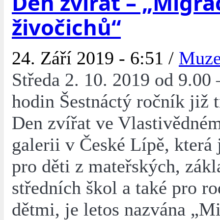
Den zvířat – „Migra
živočichů“
24. Září 2019 - 6:51 /
Muz
Středa 2. 10. 2019 od 9.00 
hodin Šestnáctý ročník již 
Den zvířat ve Vlastivědné
galerii v České Lípě, která
pro děti z mateřských, zákl
středních škol a také pro ro
dětmi, je letos nazvána „M