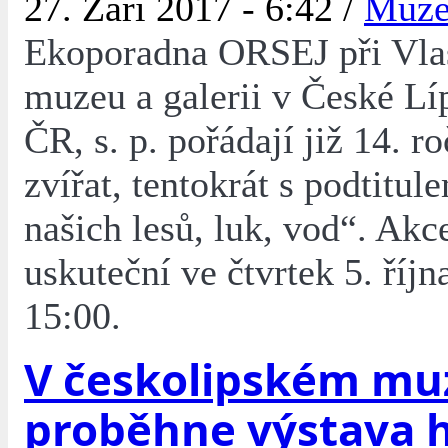
27. Září 2017 - 6:42 /
Muz
Ekoporadna ORSEJ při Vla
muzeu a galerii v České Lí
ČR, s. p. pořádají již 14. r
zvířat, tentokrát s podtitul
našich lesů, luk, vod“. Akc
uskuteční ve čtvrtek 5. říjn
15:00.
V českolipském mu
proběhne výstava 