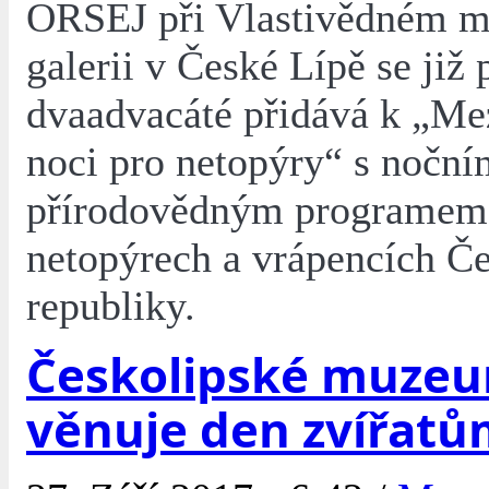
ORSEJ při Vlastivědném m
galerii v České Lípě se již 
dvaadvacáté přidává k „Me
noci pro netopýry“ s noční
přírodovědným programem
netopýrech a vrápencích Č
republiky.
Českolipské muze
věnuje den zvířat