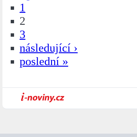
1
2
3
následující ›
poslední »