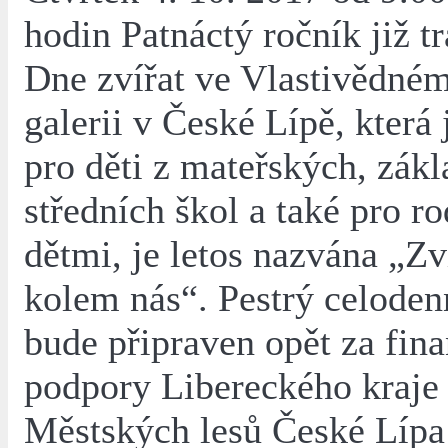
hodin Patnáctý ročník již t
Dne zvířat ve Vlastivědné
galerii v České Lípě, která
pro děti z mateřských, zákl
středních škol a také pro ro
dětmi, je letos nazvána „Zví
kolem nás“. Pestrý celode
bude připraven opět za fin
podpory Libereckého kraje
Městských lesů České Lípa s