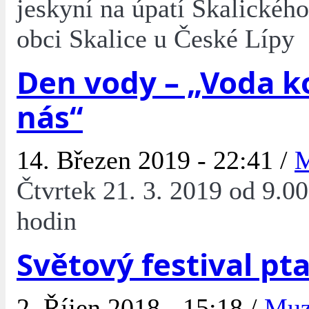
jeskyní na úpatí Skalickéh
obci Skalice u České Lípy
Den vody – „Voda 
nás“
14. Březen 2019 - 22:41 /
Čtvrtek 21. 3. 2019 od 9.00
hodin
Světový festival pt
2. Říjen 2018 - 15:18 /
Mu