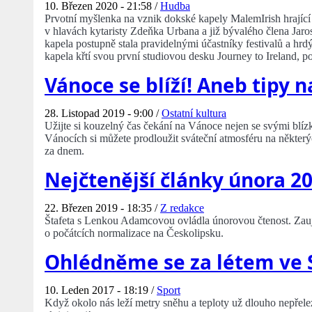
10. Březen 2020 - 21:58 /
Hudba
Prvotní myšlenka na vznik dokské kapely MalemIrish hrající s
v hlavách kytaristy Zdeňka Urbana a již bývalého člena Jarosl
kapela postupně stala pravidelnými účastníky festivalů a hrdý
kapela křtí svou první studiovou desku Journey to Ireland, po
Vánoce se blíží! Aneb tipy 
28. Listopad 2019 - 9:00 /
Ostatní kultura
Užijte si kouzelný čas čekání na Vánoce nejen se svými blízk
Vánocích si můžete prodloužit sváteční atmosféru na některý
za dnem.
Nejčtenější články února 2
22. Březen 2019 - 18:35 /
Z redakce
Štafeta s Lenkou Adamcovou ovládla únorovou čtenost. Zauj
o počátcích normalizace na Českolipsku.
Ohlédněme se za létem ve 
10. Leden 2017 - 18:19 /
Sport
Když okolo nás leží metry sněhu a teploty už dlouho nepřelez