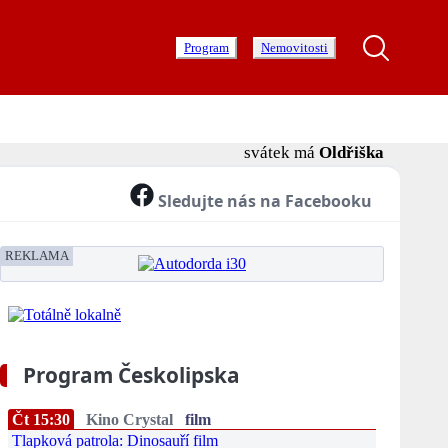
Program
Nemovitosti
svátek má
Oldřiška
Sledujte nás na Facebooku
REKLAMA
Program Českolipska
Čt 15:30
Kino Crystal
film
Tlapková patrola: Dinosauří film