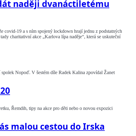
 dát naději dvanáctiletému
že covid-19 a s ním spojený lockdown hrají jednu z podstatných
tady charitativní akce „Karlova lípa naděje“, která se uskuteční
lní spolek Nopoď. V šestém díle Radek Kalina zpovídal Žanet
020
oretku, Řemdih, tipy na akce pro děti nebo o novou expozici
 nás malou cestou do Irska