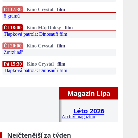
Čt 17:30
Kino Crystal
film
6 gramů
Čt 18:00
Kino Máj Doksy
film
Tlapková patrola: Dinosauří film
Čt 20:00
Kino Crystal
film
Zmrzlinář
Pá 15:30
Kino Crystal
film
Tlapková patrola: Dinosauří film
Magazín Lípa
Léto 2026
Archiv magazínu
Nejčtenější za týden