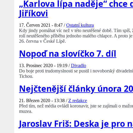
„Karlova lípa naděje“ chce
Jiříkovi
17. Červen 2021 - 8:47 /
Ostatní kultura
Kdy jindy pomáhat víc než v této neutěšené době. Tím spíš, 
rolí neutěšeného příběhu jednoho malého chlapce. A proto je 
26. června v České Lípě.
Nopoď na slovíčko 7. díl
13. Prosinec 2020 - 19:19 /
Divadlo
Do boje proti trudomyslnosti se pustil i novoborský divade
Tichou.
Nejčtenější články února 2
21. Březen 2020 - 13:38 /
Z redakce
Před tím, než média ovládl koronavir, jste se zajímali o maž
muzea.
Jaroslav Friš: Deska je pro