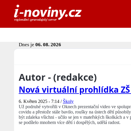
Dnes je
06. 08. 2026
Autor - (redakce)
Nová virtuální prohlídka Z
6. Květen 2025 - 7:14 /
Školy
Už podruhé vytvořili v Oknech prezentační video ve spolupr
covidu a přestože stále bavilo, roušky na ústech dětí půso
být zdaleka všichni - učilo se jen v mateřských školkách a v
se podílelo mnohem více dětí i dospělých, udělá radost.