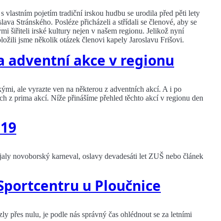
 vlastním pojetím tradiční irskou hudbu se urodila před pěti lety
ava Stránského. Posléze přicházeli a střídali se členové, aby se
mi šiřiteli irské kultury nejen v našem regionu. Jelikož nyní
ložili jsme několik otázek členovi kapely Jaroslavu Frišovi.
na adventní akce v regionu
ými, ale vyrazte ven na některou z adventních akcí. A i po
ch z prima akcí. Níže přinášíme přehled těchto akcí v regionu den
019
aly novoborský karneval, oslavy devadesáti let ZUŠ nebo článek
Sportcentru u Ploučnice
ly přes nulu, je podle nás správný čas ohlédnout se za letními