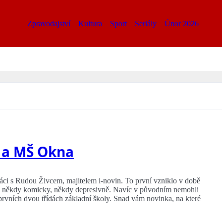
Zpravodajství
Kultura
Sport
Seriály
Únor 2026
Š a MŠ Okna
áci s Rudou Živcem, majitelem i-novin. To první vzniklo v době
bily někdy komicky, někdy depresivně. Navíc v původním nemohli
 prvních dvou třídách základní školy. Snad vám novinka, na které