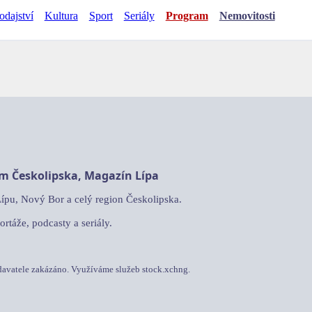
odajství
Kultura
Sport
Seriály
Program
Nemovitosti
am Českolipska, Magazín Lípa
Lípu, Nový Bor a celý region Českolipska.
ortáže, podcasty a seriály.
davatele zakázáno. Využíváme služeb stock.xchng.