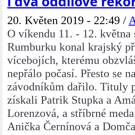
i dva oddílové reko
20. Květen 2019 - 22:49 /
A
O víkendu 11. - 12. května 
Rumburku konal krajský př
vícebojích, kterému obzvlá
nepřálo počasí. Přesto se n
závodníkům dařilo. Tituly 
získali Patrik Stupka a Am
Lorenzová, a stříbrné medai
Anička Černínová a Domča 