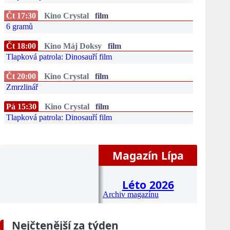
Čt 17:30
Kino Crystal
film
6 gramů
Čt 18:00
Kino Máj Doksy
film
Tlapková patrola: Dinosauří film
Čt 20:00
Kino Crystal
film
Zmrzlinář
Pá 15:30
Kino Crystal
film
Tlapková patrola: Dinosauří film
Magazín Lípa
Léto 2026
Archiv magazínu
Nejčtenější za týden