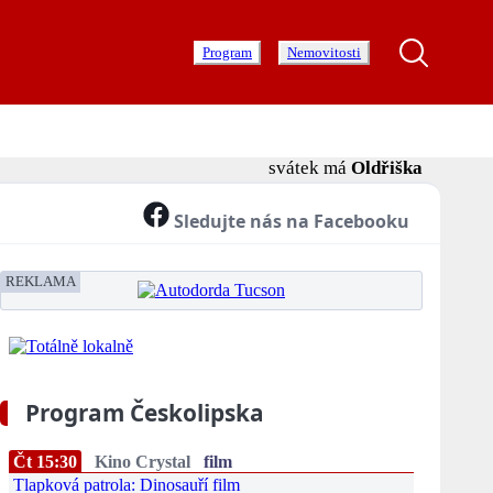
Program
Nemovitosti
svátek má
Oldřiška
Sledujte nás na Facebooku
REKLAMA
Program Českolipska
Čt 15:30
Kino Crystal
film
Tlapková patrola: Dinosauří film