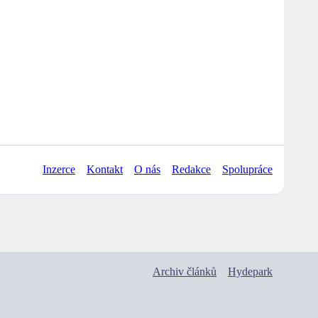
Inzerce
Kontakt
O nás
Redakce
Spolupráce
Archiv článků
Hydepark