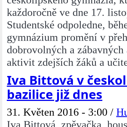
každoročně ve dne 17. list
Studentské odpoledne, běh
gymnázium promění v přeh
dobrovolných a zábavných 
aktivit zdejších žáků a učit
Iva Bittová v česko
bazilice již dnes
31. Květen 2016 - 3:00 /
H
Iva Bittová, zpěvačka, housl