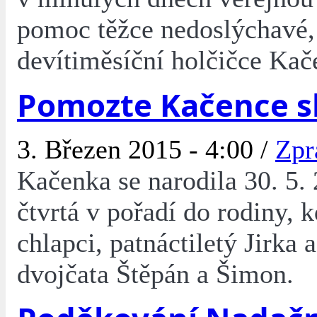
pomoc těžce nedoslýchavé,
devítiměsíční holčičce Kač
Pomozte Kačence s
3. Březen 2015 - 4:00 /
Zpr
Kačenka se narodila 30. 5. 
čtvrtá v pořadí do rodiny, k
chlapci, patnáctiletý Jirka a
dvojčata Štěpán a Šimon.