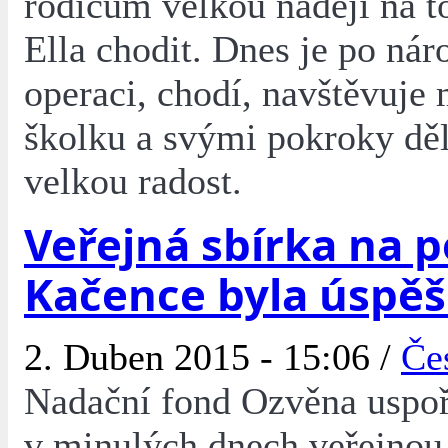
rodičům velkou naději na t
Ella chodit. Dnes je po nár
operaci, chodí, navštěvuje
školku a svými pokroky dě
velkou radost.
Veřejná sbírka na 
Kačence byla úspě
2. Duben 2015 - 15:06 /
Če
Nadační fond Ozvěna uspo
v minulých dnech veřejnou