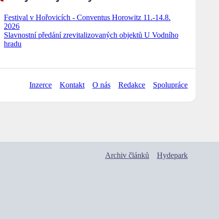
Festival v Hořovicích - Conventus Horowitz 11.-14.8.
2026
Slavnostní předání zrevitalizovaných objektů U Vodního
hradu
Inzerce
Kontakt
O nás
Redakce
Spolupráce
Archiv článků
Hydepark