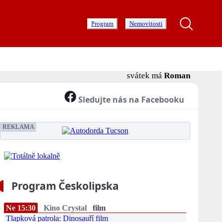
Program
Nemovitosti
svátek má
Roman
Sledujte nás na Facebooku
REKLAMA
Program Českolipska
Ne 15:30
Kino Crystal
film
Tlapková patrola: Dinosauří film