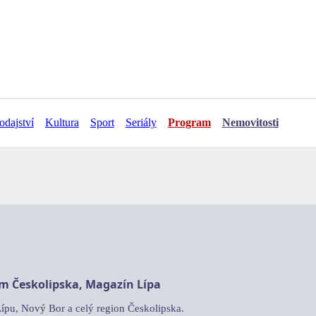
odajství
Kultura
Sport
Seriály
Program
Nemovitosti
am Českolipska, Magazín Lípa
Lípu, Nový Bor a celý region Českolipska.