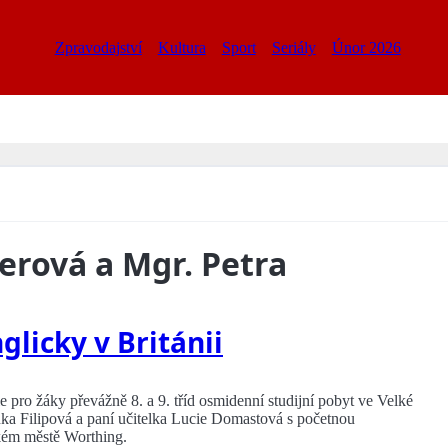
Zpravodajství
Kultura
Sport
Seriály
Únor 2026
erová a Mgr. Petra
glicky v Británii
le pro žáky převážně 8. a 9. tříd osmidenní studijní pobyt ve Velké
ka Filipová a paní učitelka Lucie Domastová s početnou
kém městě Worthing.