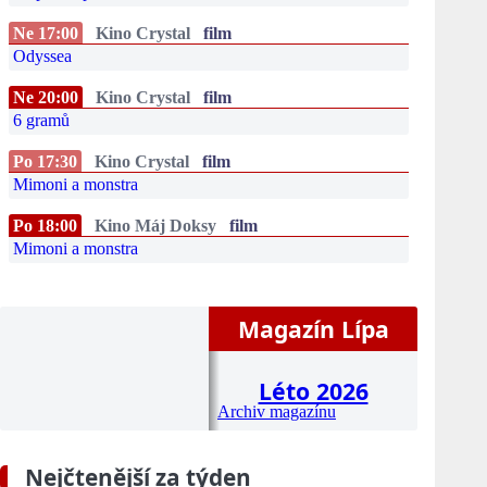
Ne 17:00
Kino Crystal
film
Odyssea
Ne 20:00
Kino Crystal
film
6 gramů
Po 17:30
Kino Crystal
film
Mimoni a monstra
Po 18:00
Kino Máj Doksy
film
Mimoni a monstra
Magazín Lípa
Léto 2026
Archiv magazínu
Nejčtenější za týden