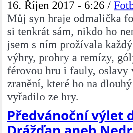
16. Říjen 2017 - 6:26 /
Fot
Můj syn hraje odmalička fo
si tenkrát sám, nikdo ho nen
jsem s ním prožívala každý
výhry, prohry a remízy, gól
férovou hru i fauly, oslavy v
zranění, které ho na dlouhý
vyřadilo ze hry.
Předvánoční výlet 
Drážďan aneb Nedr