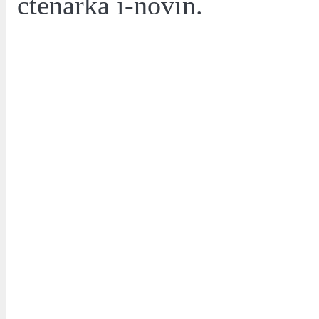
čtenářka i-novin.