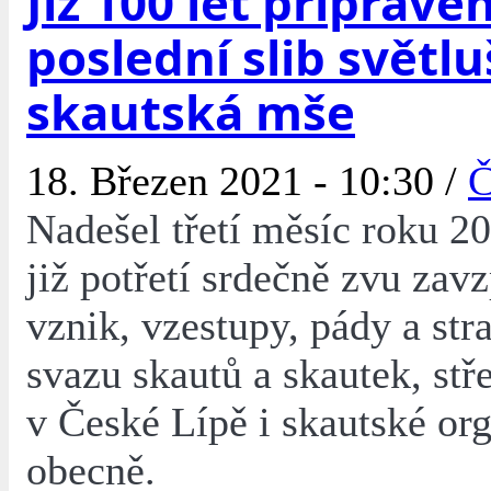
Již 100 let připraven
poslední slib světlu
skautská mše
18. Březen 2021 - 10:30 /
Č
Nadešel třetí měsíc roku 20
již potřetí srdečně zvu zav
vznik, vzestupy, pády a str
svazu skautů a skautek, stř
v České Lípě i skautské or
obecně.