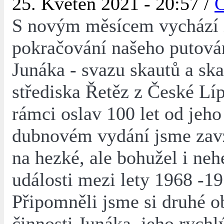
25. Květen 2021 - 20:57 /
Č
S novým měsícem vychází 
pokračování našeho putován
Junáka - svazu skautů a ska
střediska Řetěz z České Líp
rámci oslav 100 let od jeho
dubnovém vydání jsme zav
na hezké, ale bohužel i ne
události mezi lety 1968 -19
Připomněli jsme si druhé 
činnosti Junáka, jeho rychlý