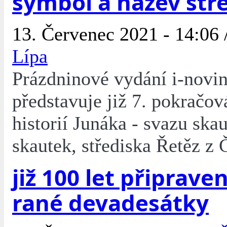
symbol a název stř
13. Červenec 2021 - 14:06 
Lípa
Prázdninové vydání i-novi
představuje již 7. pokračov
historií Junáka - svazu skau
skautek, střediska Řetěz z 
již 100 let připraveni
rané devadesátky