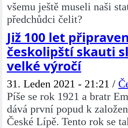
všemu ještě museli naši sta
předchůdci čelit?
Již 100 let připraveni
českolipští skauti s
velké výročí
31. Leden 2021 - 21:21 /
Č
Píše se rok 1921 a bratr E
dává první popud k založen
České Lípě. Tento rok se ta