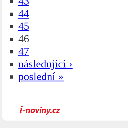
43
44
45
46
47
následující ›
poslední »