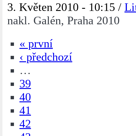
3. Květen 2010 - 10:15 /
Li
nakl. Galén, Praha 2010
« první
‹ předchozí
…
39
40
41
42