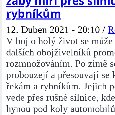
žáby míří přes silni
rybníkům
12. Duben 2021 - 20:10 /
R
V boj o holý život se může
dalších obojživelníků promě
rozmnožováním. Po zimě se
probouzejí a přesouvají se
řekám a rybníkům. Jejich p
vede přes rušné silnice, kd
hynou pod koly automobilů