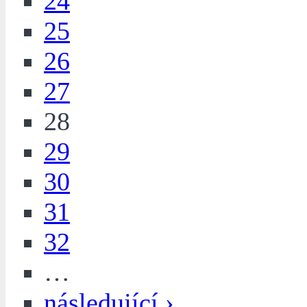
24
25
26
27
28
29
30
31
32
…
následující ›