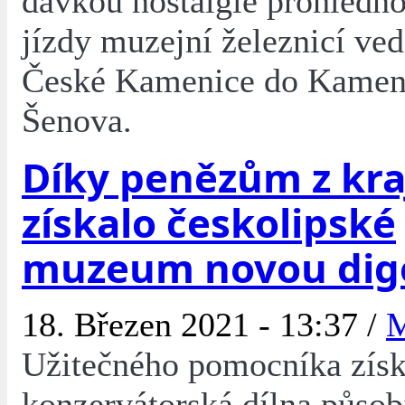
dávkou nostalgie prohlédn
jízdy muzejní železnicí ved
České Kamenice do Kamen
Šenova.
Díky penězům z kra
získalo českolipské
muzeum novou dig
18. Březen 2021 - 13:37 /
Užitečného pomocníka získ
konzervátorská dílna působí