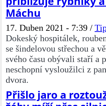
přibližuje rybníky 
Máchu
17. Duben 2021 - 7:39 /
Tip
Dokeský hospitálek, roube
se šindelovou střechou a v
svého času obývali staří a 
neschopní vysloužilci z pa
dvora.
Přišlo jaro a rozto