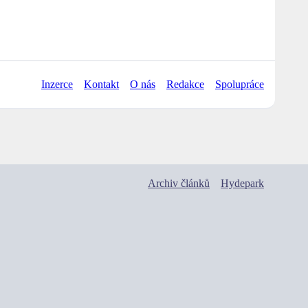
Inzerce
Kontakt
O nás
Redakce
Spolupráce
Archiv článků
Hydepark