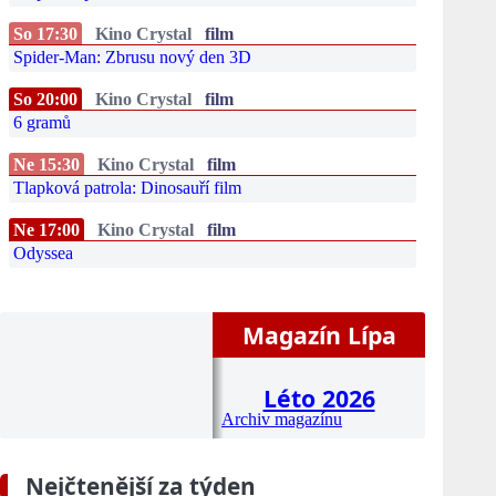
So 17:30
Kino Crystal
film
Spider-Man: Zbrusu nový den 3D
So 20:00
Kino Crystal
film
6 gramů
Ne 15:30
Kino Crystal
film
Tlapková patrola: Dinosauří film
Ne 17:00
Kino Crystal
film
Odyssea
Magazín Lípa
Léto 2026
Archiv magazínu
Nejčtenější za týden