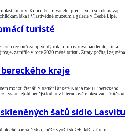
blast kultury. Koncerty a divadelní představení se odehrávají
prohlídkám láká i Vlastivědné muzeum a galerie v České Lípě.
omácí turisté
eských regionů za uplynulý rok koronavirová pandemie, která
maje, zamířilo v roce 2020 méně turistů. Ztráty počítají zejména
Libereckého kraje
ionem mohou čtenáři v tradiční anketě Kniha roku Libereckého
berou svou nejoblíbenější knihu v internetovém hlasování. Vítězná
 skleněných šatů sídlo Lasvitu
 ploché barevné sklo, může využít služeb další z firem