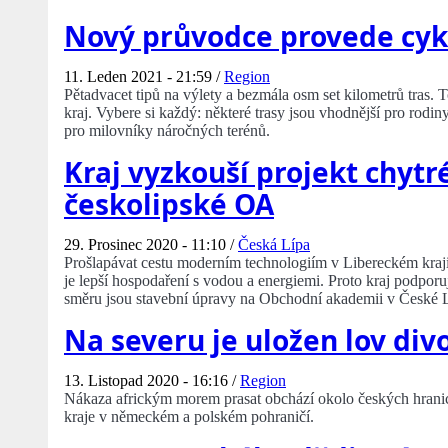
Nový průvodce provede cyk
11. Leden 2021 - 21:59 /
Region
Pětadvacet tipů na výlety a bezmála osm set kilometrů tras. 
kraj. Vybere si každý: některé trasy jsou vhodnější pro rodiny 
pro milovníky náročných terénů.
Kraj vyzkouší projekt chyt
českolipské OA
29. Prosinec 2020 - 11:10 /
Česká Lípa
Prošlapávat cestu moderním technologiím v Libereckém kraji 
je lepší hospodaření s vodou a energiemi. Proto kraj podpor
směru jsou stavební úpravy na Obchodní akademii v České 
Na severu je uložen lov di
13. Listopad 2020 - 16:16 /
Region
Nákaza africkým morem prasat obchází okolo českých hranic.
kraje v německém a polském pohraničí.