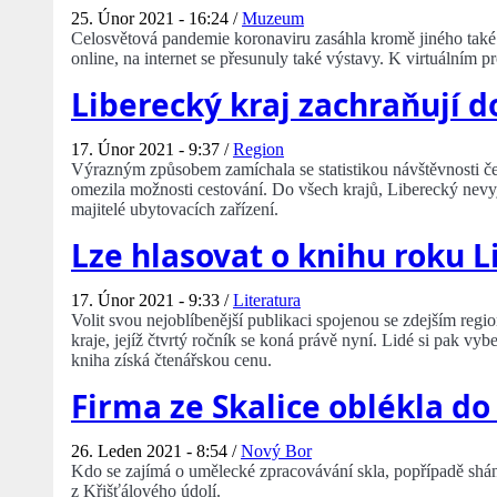
25. Únor 2021 - 16:24 /
Muzeum
Celosvětová pandemie koronaviru zasáhla kromě jiného také o
online, na internet se přesunuly také výstavy. K virtuálním 
Liberecký kraj zachraňují d
17. Únor 2021 - 9:37 /
Region
Výrazným způsobem zamíchala se statistikou návštěvnosti č
omezila možnosti cestování. Do všech krajů, Liberecký nevyjí
majitelé ubytovacích zařízení.
Lze hlasovat o knihu roku 
17. Únor 2021 - 9:33 /
Literatura
Volit svou nejoblíbenější publikaci spojenou se zdejším reg
kraje, jejíž čtvrtý ročník se koná právě nyní. Lidé si pak vy
kniha získá čtenářskou cenu.
Firma ze Skalice oblékla do
26. Leden 2021 - 8:54 /
Nový Bor
Kdo se zajímá o umělecké zpracovávání skla, popřípadě shání
z Křišťálového údolí.