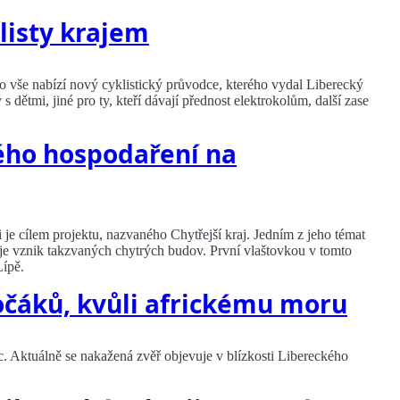
listy krajem
To vše nabízí nový cyklistický průvodce, kterého vydal Liberecký
s dětmi, jiné pro ty, kteří dávají přednost elektrokolům, další zase
rého hospodaření na
je cílem projektu, nazvaného Chytřejší kraj. Jedním z jeho témat
uje vznik takzvaných chytrých budov. První vlaštovkou v tomto
Lípě.
vočáků, kvůli africkému moru
 Aktuálně se nakažená zvěř objevuje v blízkosti Libereckého