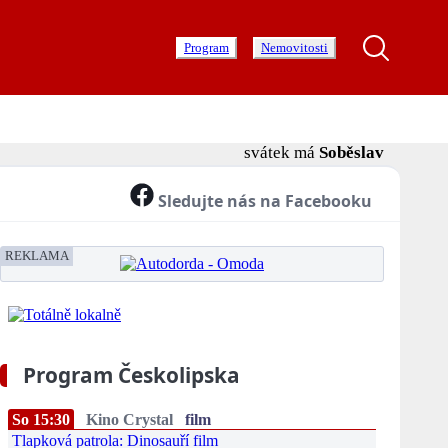
Program
Nemovitosti
svátek má
Soběslav
Sledujte nás na Facebooku
REKLAMA
Program Českolipska
So 15:30
Kino Crystal
film
Tlapková patrola: Dinosauří film