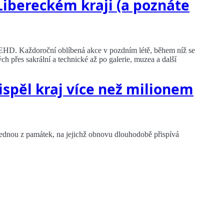
Libereckém kraji (a poznáte
EHD. Každoroční oblíbená akce v pozdním létě, během níž se
 přes sakrální a technické až po galerie, muzea a další
spěl kraj více než milionem
ednou z památek, na jejichž obnovu dlouhodobě přispívá