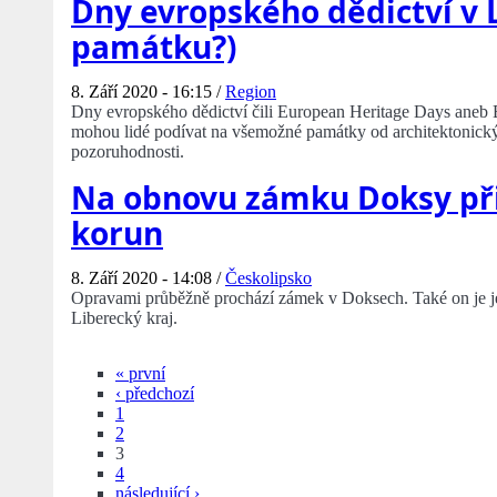
Dny evropského dědictví v 
památku?)
8. Září 2020 - 16:15 /
Region
Dny evropského dědictví čili European Heritage Days aneb 
mohou lidé podívat na všemožné památky od architektonických
pozoruhodnosti.
Na obnovu zámku Doksy při
korun
8. Září 2020 - 14:08 /
Českolipsko
Opravami průběžně prochází zámek v Doksech. Také on je j
Liberecký kraj.
« první
‹ předchozí
1
2
3
4
následující ›