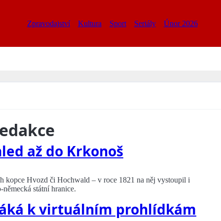
Zpravodajství
Kultura
Sport
Seriály
Únor 2026
redakce
led až do Krkonoš
rch kopce Hvozd či Hochwald – v roce 1821 na něj vystoupil i
-německá státní hranice.
áká k virtuálním prohlídkám