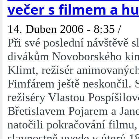
večer s filmem a h
14. Duben 2006 - 8:35 /
Při své poslední návštěvě sl
divákům Novoborského kin
Klimt, režisér animovaných
Fimfárem ještě neskončil. 
režiséry Vlastou Pospíšilov
Břetislavem Pojarem a Ja
natočili pokračování filmu,
slavnostně uvede v úterý 1