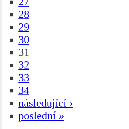
27
28
29
30
31
32
33
34
následující ›
poslední »