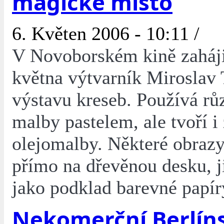
magické místo
6. Květen 2006 - 10:11 /
V Novoborském kině zahájil
května výtvarník Miroslav 
výstavu kreseb. Používá rů
malby pastelem, ale tvoří i
olejomalby. Některé obraz
přímo na dřevěnou desku, j
jako podklad barevné papír
Nekomerční Berlín