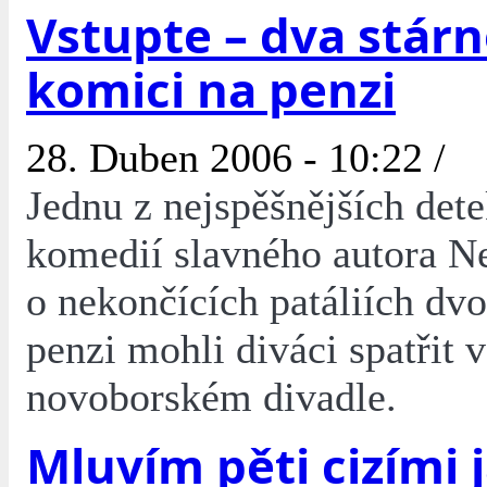
Vstupte – dva stárn
komici na penzi
28. Duben 2006 - 10:22 /
Jednu z nejspěšnějších dete
komedií slavného autora N
o nekončících patáliích dv
penzi mohli diváci spatřit v
novoborském divadle.
Mluvím pěti cizími 