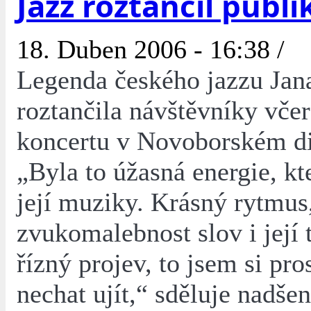
Jazz roztančil publ
18. Duben 2006 - 16:38 /
Legenda českého jazzu Ja
roztančila návštěvníky včer
koncertu v Novoborském di
„Byla to úžasná energie, kte
její muziky. Krásný rytmus
zvukomalebnost slov i její 
řízný projev, to jsem si pr
nechat ujít,“ sděluje nadše