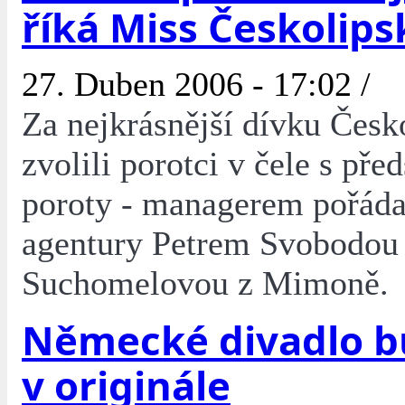
říká Miss Českolips
27. Duben 2006 - 17:02 /
Za nejkrásnější dívku Česk
zvolili porotci v čele s pře
poroty - managerem pořáda
agentury Petrem Svobodou
Suchomelovou z Mimoně.
Německé divadlo b
v originále