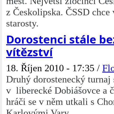
měst. Největší zločinci Čes
z Českolipska. ČSSD chce 
starosty.
Dorostenci stále be
vítězství
18. Říjen 2010 - 17:35 /
Fl
Druhý dorostenecký turnaj 
v liberecké Dobiášovce a č
hráči se v něm utkali s C
Karlovými Vary.