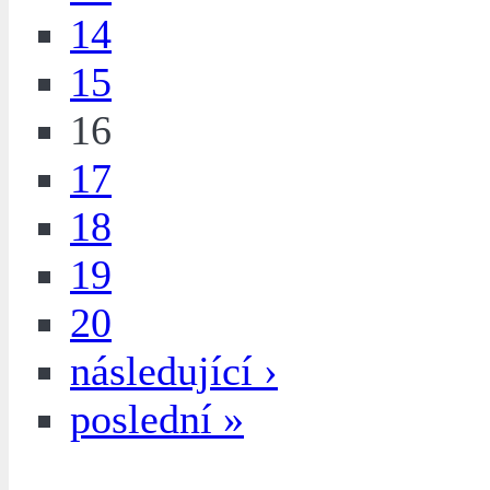
14
15
16
17
18
19
20
následující ›
poslední »