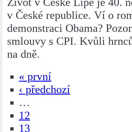
Život v České Lípě je 40. n
v České republice. Ví o ro
demonstraci Obama? Pozor
smlouvy s CPI. Kvůli hrnc
na dně.
« první
‹ předchozí
…
12
13