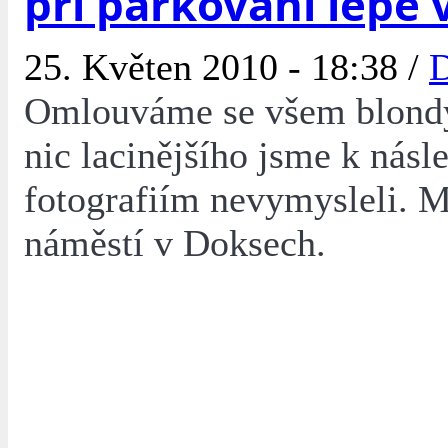
při parkování lépe 
25. Květen 2010 - 18:38 /
Omlouváme se všem blond
nic lacinějšího jsme k násl
fotografiím nevymysleli. M
náměstí v Doksech.