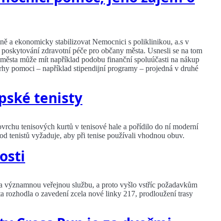
ě a ekonomicky stabilizovat Nemocnici s poliklinikou, a.s v
 poskytování zdravotní péče pro občany města. Usnesli se na tom
oc města může mít například podobu finanční spoluúčasti na nákup
rhy pomoci – například stipendijní programy – projedná v druhé
pské tenisty
chu tenisových kurtů v tenisové hale a pořídilo do ní moderní
 od tenistů vyžaduje, aby při tenise používali vhodnou obuv.
osti
 významnou veřejnou službu, a proto vyšlo vstříc požadavkům
a rozhodla o zavedení zcela nové linky 217, prodloužení trasy