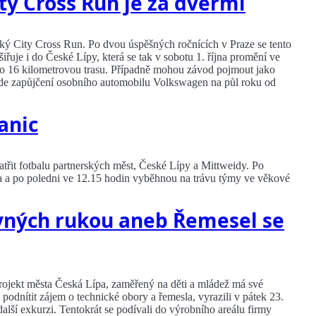
ity Cross Run je za dveřmi
ský City Cross Run. Po dvou úspěšných ročnících v Praze se tento
iřuje i do České Lípy, která se tak v sobotu 1. října promění ve
bo 16 kilometrovou trasu. Případně mohou závod pojmout jako
bude zapůjčení osobního automobilu Volkswagen na půl roku od
anic
atřit fotbalu partnerských měst, České Lípy a Mittweidy. Po
va a po poledni ve 12.15 hodin vyběhnou na trávu týmy ve věkové
vných rukou aneb Řemesel se
ojekt města Česká Lípa, zaměřený na děti a mládež má své
odnítit zájem o technické obory a řemesla, vyrazili v pátek 23.
 další exkurzi. Tentokrát se podívali do výrobního areálu firmy