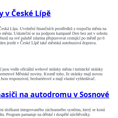
y v České Lípě
 Česká Lípa. Uvolnění finančních prostředků z rozpočtu města na
stvo města. Uskuteční se na podporu kampaně Den bez aut v sobotu
tobusů na své palubě zdarma přepravovat cestující po městě po 6
den jezdit v České Lípě také městská autobusová doprava.
jsou vedle oficiální webové stránky města i turistické stránky
nternetové Městské noviny. Kromě toho, že stránky mají novou
Jsou responzivní, bezbariérové a mají vlastní vyhledávač.
 hasiči na autodromu v Sosnové
šími složkami integrovaného záchranného systému, který se koná
in. Program pamatuje na dětské i dospělé návštěvníky.