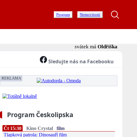
Program
Nemovitosti
svátek má
Oldřiška
Sledujte nás na Facebooku
REKLAMA
Program Českolipska
Čt 15:30
Kino Crystal
film
Tlapková patrola: Dinosauří film