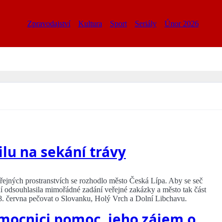
Zpravodajství
Kultura
Sport
Seriály
Únor 2026
á
lu na sekání trávy
veřejných prostranstvích se rozhodlo město Česká Lípa. Aby se seč
ní odsouhlasila mimořádné zadání veřejné zakázky a město tak část
 8. června pečovat o Slovanku, Holý Vrch a Dolní Libchavu.
mocnici pomoc, jeho zájem o