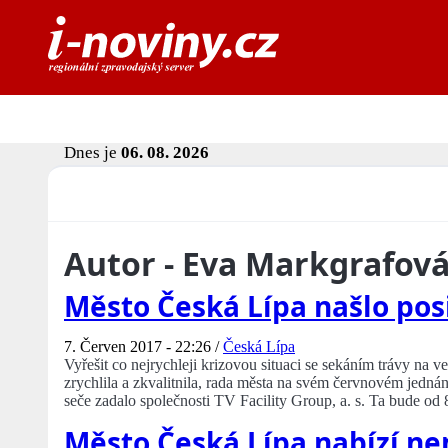
Dnes je
06. 08. 2026
Autor - Eva Markgrafov
Město Česká Lípa našlo posi
7. Červen 2017 - 22:26 /
Česká Lípa
Vyřešit co nejrychleji krizovou situaci se sekáním trávy na 
zrychlila a zkvalitnila, rada města na svém červnovém jedná
seče zadalo společnosti TV Facility Group, a. s. Ta bude od
Město Česká Lípa nabízí ne