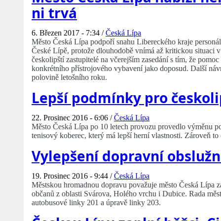
ni trvá
6. Březen 2017 - 7:34 /
Česká Lípa
Město Česká Lípa podpoří snahu Libereckého kraje personáln
České Lípě, protože dlouhodobě vnímá až kritickou situaci v
českolipští zastupitelé na včerejším zasedání s tím, že pom
konkrétního přístrojového vybavení jako doposud. Další náv
polovině letošního roku.
Lepší podmínky pro českoli
22. Prosinec 2016 - 6:06 /
Česká Lípa
Město Česká Lípa po 10 letech provozu provedlo výměnu povr
tenisový koberec, který má lepší herní vlastnosti. Zároveň to
Vylepšení dopravní obslužn
19. Prosinec 2016 - 9:44 /
Česká Lípa
Městskou hromadnou dopravu považuje město Česká Lípa za
občanů z oblasti Svárova, Holého vrchu i Dubice. Rada měst
autobusové linky 201 a úpravě linky 203.