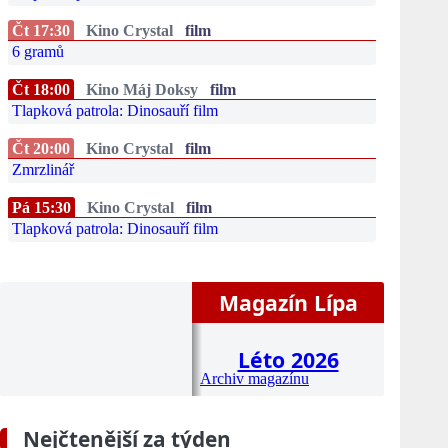
Čt 17:30
Kino Crystal
film
6 gramů
Čt 18:00
Kino Máj Doksy
film
Tlapková patrola: Dinosauří film
Čt 20:00
Kino Crystal
film
Zmrzlinář
Pá 15:30
Kino Crystal
film
Tlapková patrola: Dinosauří film
Magazín Lípa
Léto 2026
Archiv magazínu
Nejčtenější za týden