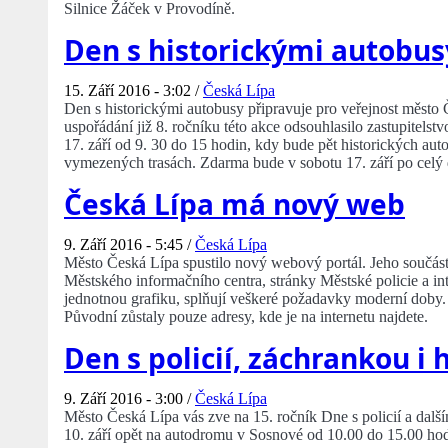
Silnice Žáček v Provodíně.
Den s historickými autobus
15. Září 2016 - 3:02 /
Česká Lípa
Den s historickými autobusy připravuje pro veřejnost město
uspořádání již 8. ročníku této akce odsouhlasilo zastupitel
17. září od 9. 30 do 15 hodin, kdy bude pět historických au
vymezených trasách. Zdarma bude v sobotu 17. září po celý 
Česká Lípa má nový web
9. Září 2016 - 5:45 /
Česká Lípa
Město Česká Lípa spustilo nový webový portál. Jeho součástí 
Městského informačního centra, stránky Městské policie a i
jednotnou grafiku, splňují veškeré požadavky moderní doby. 
Původní zůstaly pouze adresy, kde je na internetu najdete.
Den s policií, záchrankou i
9. Září 2016 - 3:00 /
Česká Lípa
Město Česká Lípa vás zve na 15. ročník Dne s policií a dal
10. září opět na autodromu v Sosnové od 10.00 do 15.00 hod