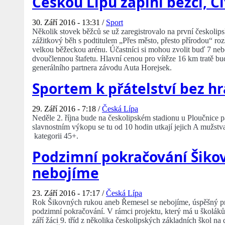
Českou Lípu zaplní běžci, C
30. Září 2016 - 13:31 /
Sport
Několik stovek běžců se už zaregistrovalo na první českolip
zážitkový běh s podtitulem „Přes město, přesto přírodou“ rozš
velkou běžeckou arénu. Účastníci si mohou zvolit buď 7 ne
dvoučlennou štafetu. Hlavní cenou pro vítěze 16 km tratě 
generálního partnera závodu Auta Horejsek.
Sportem k přátelství bez hr
29. Září 2016 - 7:18 /
Česká Lípa
Neděle 2. října bude na českolipském stadionu u Ploučnice p
slavnostním výkopu se tu od 10 hodin utkají jejich A mužst
kategorii 45+.
Podzimní pokračování Šiko
nebojíme
23. Září 2016 - 17:17 /
Česká Lípa
Rok Šikovných rukou aneb Řemesel se nebojíme, úspěšný pr
podzimní pokračování. V rámci projektu, který má u školáků p
září žáci 9. tříd z několika českolipských základních škol na