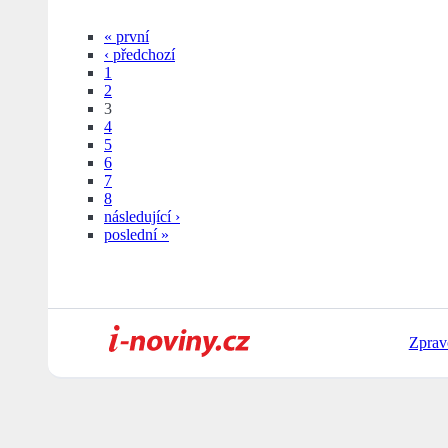
« první
‹ předchozí
1
2
3
4
5
6
7
8
následující ›
poslední »
Zprav