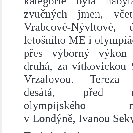
kategorie byla naby
zvučných jmen, vče
Vrabcové-Nývltové, ú
letošního ME i olympiá
přes výborný výkon 
druhá, za vítkovickou
Vrzalovou. Tereza 
desátá, před úča
olympijského ma
v Londýně, Ivanou Sek