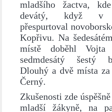
mladšího žactva, kd
devátý, když v 
přespurtoval novoborsk
Kopřivu. Na šedesáté
místě doběhl Vojta 
sedmdesátý šestý b
Dlouhý a dvě místa za
Černý.
Zkušenosti zde úspěšně 
mladší žákyně, na p