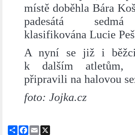
místě doběhla Bára Koš
padesátá sedmá
klasifikována Lucie Pe
A nyní se již i běžci
k dalším atletům,
připravili na halovou s
foto: Jojka.cz
Share
Facebook
Email
X