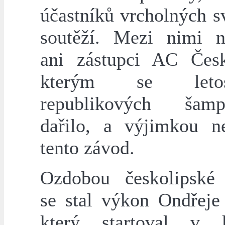
účastníků vrcholných s
soutěží. Mezi nimi n
ani zástupci AC Čes
kterým se let
republikových šampi
dařilo, a výjimkou n
tento závod.
Ozdobou českolipské
se stal výkon Ondřeje
který startoval v k