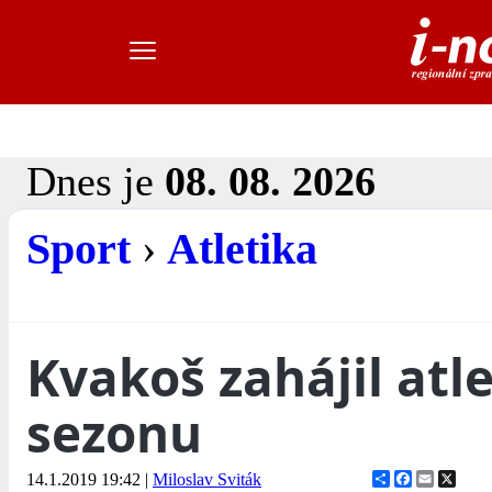
Dnes je
08. 08. 2026
Sport
›
Atletika
Kvakoš zahájil atl
sezonu
Share
Facebook
Email
X
14.1.2019 19:42
|
Miloslav Sviták