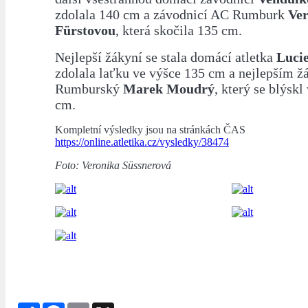
zdolala 140 cm a závodnicí AC Rumburk
Ve
Fürstovou
, která skočila 135 cm.
Nejlepší žákyní se stala domácí atletka
Luci
zdolala laťku ve výšce 135 cm a nejlepším 
Rumburský
Marek Moudrý
, který se blýsk
cm.
Kompletní výsledky jsou na stránkách ČAS
https://online.atletika.cz/vysledky/38474
Foto: Veronika Süssnerová
Share
Facebook
Email
X