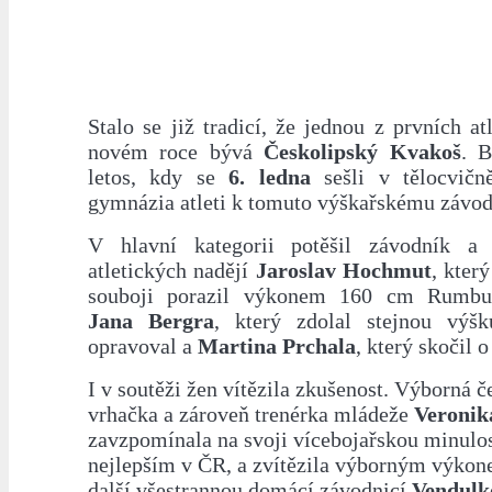
Stalo se již tradicí, že jednou z prvních at
novém roce bývá
Českolipský Kvakoš
. B
letos, kdy se
6. ledna
sešli v tělocvičn
gymnázia atleti k tomuto výškařskému závod
V hlavní kategorii potěšil závodník a 
atletických nadějí
Jaroslav Hochmut
, kter
souboji porazil výkonem 160 cm Rumbu
Jana Bergra
, který zdolal stejnou výšk
opravoval a
Martina Prchala
, který skočil 
I v soutěži žen vítězila zkušenost. Výborná č
vrhačka a zároveň trenérka mládeže
Veronik
zavzpomínala na svoji vícebojařskou minulost
nejlepším v ČR, a zvítězila výborným výko
další všestrannou domácí závodnicí
Vendulk