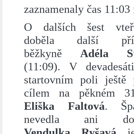
zaznamenaly čas 11:03
O dalších šest vteř
doběla další pří
běžkyně
Adéla St
(11:09). V devadesát
startovním poli ještě 
cílem na pěkném 31
Eliška Faltová
. Šp
nevedla ani doro
Vendulka Ryšavá
je