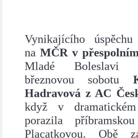
Vynikajícího úspěchu
na
MČR v přespolním
Mladé Boleslavi p
březnovou sobotu
Hadravová z AC Čes
když v dramatickém
porazila příbramsko
Placatkovou. Obě zá