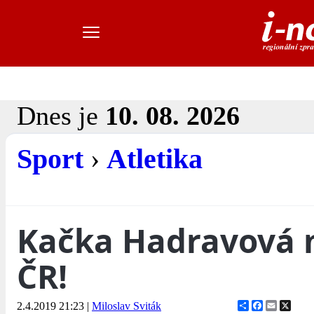
Dnes je
10. 08. 2026
Sport
›
Atletika
Kačka Hadravová 
ČR!
Share
Facebook
Email
X
2.4.2019 21:23
|
Miloslav Sviták