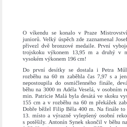
O víkendu se konalo v Praze Mistrovstv
juniorů. Velký úspěch zde zaznamenal Jose
přivezl dvě bronzové medaile. První vyboj
trojskoku výkonem 13,95 m a druhý v n
vysokém výkonem 196 cm!
Do první desítky se dostala i Petra Műl
rozběhu na 60 m zaběhla čas 7,97 s a jen
nepostoupila do osmičlenného finále, dev
běhu na 3000 m Adéla Veselá, v osobním r
min. Patricie Malá byla desátá ve skoku 
155 cm a v rozběhu na 60 m překážek zabě
Dobře běžel Filip Běla 400 m. Na finále to 
13. místo a výrazně vylepšený osobní rek
s potěšily. Antonín Synek skončil v běhu 