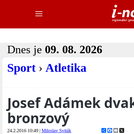
Dnes je
09. 08. 2026
Sport
›
Atletika
Josef Adámek dva
bronzový
Share
Facebook
Email
X
24.2.2016 10:49
|
Miloslav Sviták