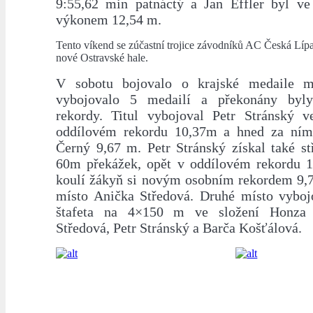
9:55,62 min patnáctý a Jan Effler byl ve
výkonem 12,54 m.
Tento víkend se zúčastní trojice závodníků AC Česká L
nové Ostravské hale.
V sobotu bojovalo o krajské medaile m
vybojovalo 5 medailí a překonány byl
rekordy. Titul vybojoval Petr Stránský 
oddílovém rekordu 10,37m a hned za ním
Černý 9,67 m. Petr Stránský získal také st
60m překážek, opět v oddílovém rekordu 1
koulí žákyň si novým osobním rekordem 9,7
místo Anička Středová. Druhé místo vyboj
štafeta na 4×150 m ve složení Honza 
Středová, Petr Stránský a Barča Košťálová.