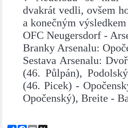
dvakrát vedli, ovšem h
a konečným výsledkem t
OFC Neugersdorf - Arse
Branky Arsenalu: Opoč
Sestava Arsenalu: Dvo
(46. Půlpán), Podolsk
(46. Picek) - Opočensk
Opočenský), Breite - B
Share
Facebook
Email
X