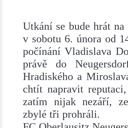
Utkání se bude hrát na
v sobotu 6. února od 1
počínání Vladislava Do
právě do Neugersdorf
Hradiského a Miroslava
chtít napravit reputac
zatím nijak nezáří, z
zbylé tři prohráli.
FC Oberlausitz Neugers