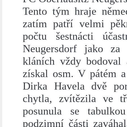
Tento tým hraje něme
zatím patří velmi pěk
počtu šestnácti účas
Neugersdorf jako za 
kláních vždy bodoval
získal osm. V pátém a
Dirka Havela dvě por
chytla, zvítězila ve 
posunula se tabulk
podzimní části zaváha