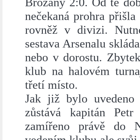
Brozany 2:0. Od té dob
nečekaná prohra přišla
rovněž v divizi. Nut
sestava Arsenalu skláda
nebo v dorostu. Zbytek
klub na halovém turna
třetí místo.
Jak již bylo uvedeno
zůstává kapitán Petr
zamířeno právě do N
vedením klubu ale svůj 