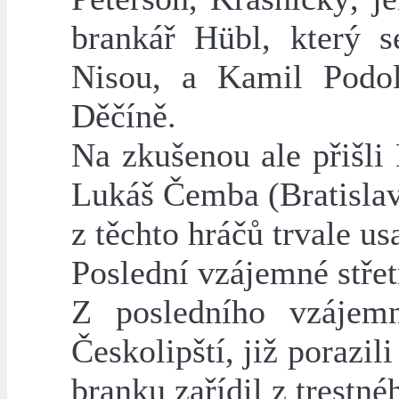
brankář Hübl, který s
Nisou, a Kamil Podol
Děčíně.
Na zkušenou ale přišli
Lukáš Čemba (Bratislav
z těchto hráčů trvale u
Poslední vzájemné střet
Z posledního vzájemn
Českolipští, již porazil
branku zařídil z trestn