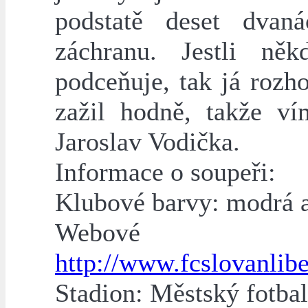
podstatě deset dvan
záchranu. Jestli něk
podceňuje, tak já rozh
zažil hodně, takže v
Jaroslav Vodička.
Informace o soupeři:
Klubové barvy: modrá a
Webové
http://www.fcslovanlibe
Stadion: Městský fotba