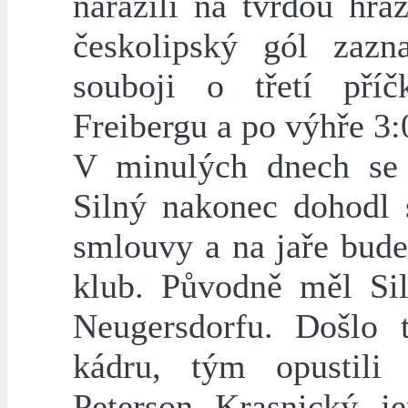
narazili na tvrdou hr
českolipský gól zaz
souboji o třetí příč
Freibergu a po výhře 3:0
V minulých dnech se 
Silný nakonec dohodl
smlouvy a na jaře bude
klub. Původně měl Si
Neugersdorfu. Došlo 
kádru, tým opustili 
Peterson, Krasnický, 