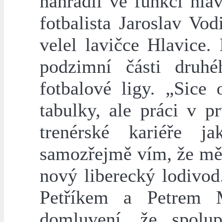
nahradil ve funkci hla
fotbalista Jaroslav Vo
velel lavičce Hlavice.
podzimní části druh
fotbalové ligy. „Sice
tabulky, ale práci v 
trenérské kariéře 
samozřejmě vím, že mě 
nový liberecký lodivo
Petříkem a Petrem 
domluvení, že spolu