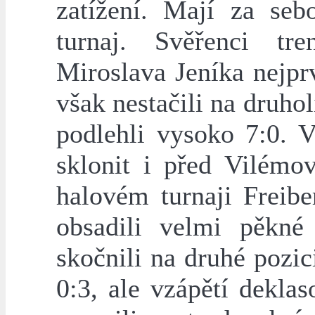
zatížení. Mají za seb
turnaj. Svěřenci tr
Miroslava Jeníka nejpr
však nestačili na druh
podlehli vysoko 7:0. V
sklonit i před Vilémo
halovém turnaji Freib
obsadili velmi pěkné
skočnili na druhé pozic
0:3, ale vzápětí dekla