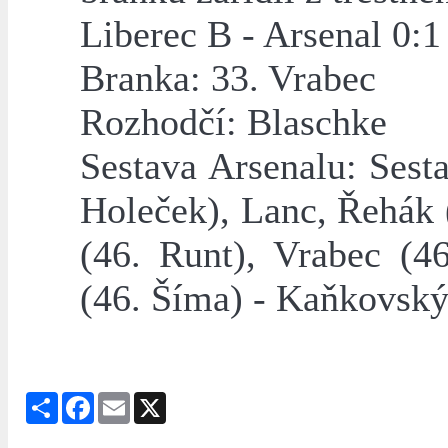
Liberec B - Arsenal 0:1
Branka: 33. Vrabec
Rozhodčí: Blaschke
Sestava Arsenalu: Sest
Holeček), Lanc, Řehák (
(46. Runt), Vrabec (4
(46. Šíma) - Kaňkovský
Share
Facebook
Email
X