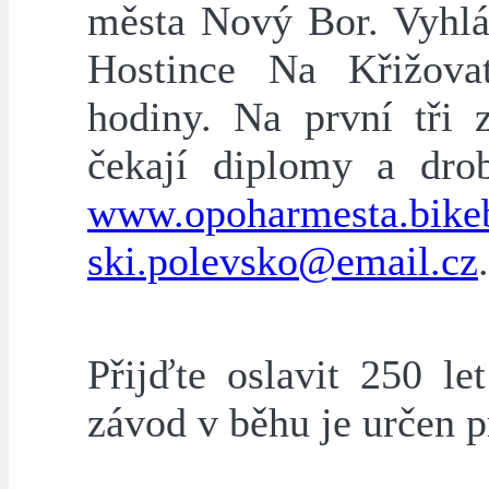
města Nový Bor. Vyhlá
Hostince Na Křižova
hodiny. Na první tři 
čekají diplomy a dro
www.opoharmesta.bikeb
ski.polevsko@email.cz
.
Přijďte oslavit 250 l
závod v běhu je určen p