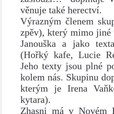
věnuje také herectví.
Výrazným členem skupi
zpěv), který mimo jiné
Janouška a jako text
(Hořký kafe, Lucie R
Jeho texty jsou plné p
kolem nás. Skupinu do
kterým je Irena Vaňko
kytara).
Zhasni má v Novém Bo