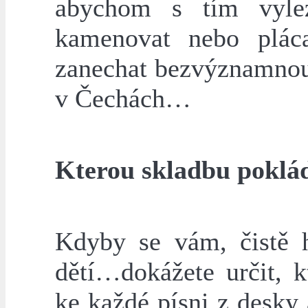
abychom s tím vylez
kamenovat nebo plá
zanechat bezvýznamnou 
v Čechách…
Kterou skladbu poklád
Kdyby se vám, čistě h
dětí…dokážete určit, 
ke každé písni z desky 