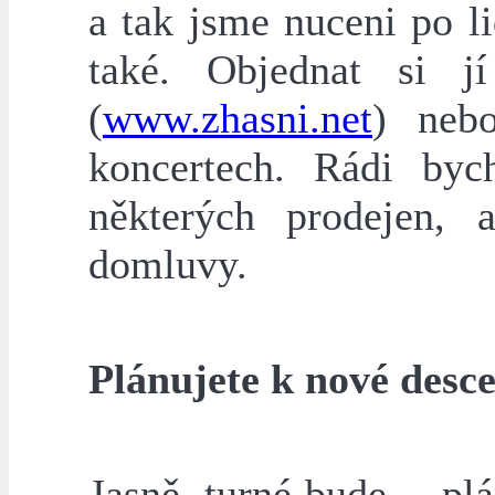
a tak jsme nuceni po l
také. Objednat si j
(
www.zhasni.net
) neb
koncertech. Rádi byc
některých prodejen,
domluvy.
Plánujete k nové desc
Jasně, turné bude… pl