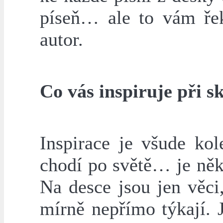
píseň… ale to vám ře
autor.
Co vás inspiruje při s
Inspirace je všude k
chodí po světě… je ně
Na desce jsou jen věci
mírně nepřímo týkají. 