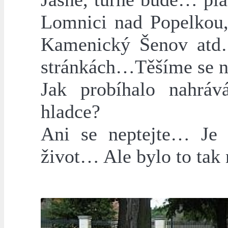
Lomnici nad Popelkou,
Kamenický Šenov atd…
stránkách…Těšíme se 
Jak probíhalo nahráv
hladce?
Ani se neptejte… Je 
život… Ale bylo to tak