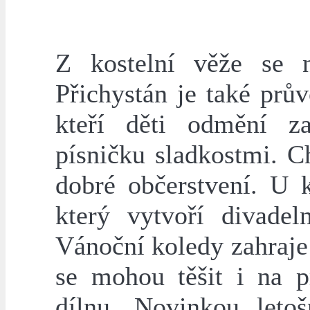
Z kostelní věže se 
Přichystán je také prů
kteří děti odmění z
písničku sladkostmi. C
dobré občerstvení. U 
který vytvoří divadel
Vánoční koledy zahraje
se mohou těšit i na p
dílnu. Novinkou letoš