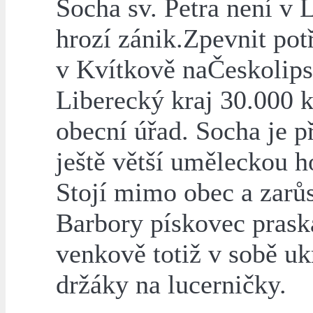
Socha sv. Petra není v L
hrozí zánik.Zpevnit pot
v Kvítkově naČeskolipsk
Liberecký kraj 30.000 k
obecní úřad. Socha je př
ještě větší uměleckou h
Stojí mimo obec a zarůs
Barbory pískovec prask
venkově totiž v sobě u
držáky na lucerničky.