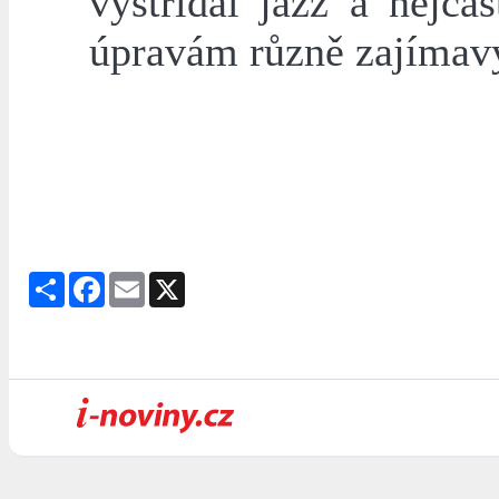
vystřídal jazz a nejča
úpravám různě zajímav
Share
Facebook
Email
X