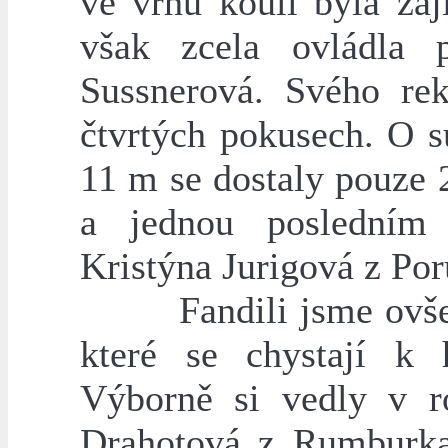
ve vrhu koulí byla za
však zcela ovládla p
Sussnerová. Svého re
čtvrtých pokusech. O su
11 m se dostaly pouze 
a jednou posledním
Kristýna Jurigová z Por
Fandili jsme ovšem i
které se chystají k 
Výborně si vedly v 
Drahotová z Rumburk