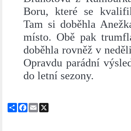
Boru, které se kvalif
Tam si doběhla Anežka
místo. Obě pak trumfl
doběhla rovněž v neděl
Opravdu parádní výsled
do letní sezony.
Share
Facebook
Email
X