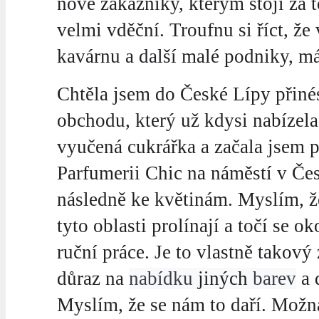
nové zákazníky, kterým stojí za t
velmi vděční. Troufnu si říct, že 
kavárnu a další malé podniky, má
Chtěla jsem do České Lípy přinést
obchodu, který už kdysi nabízela 
vyučená cukrářka a začala jsem p
Parfumerii Chic na náměstí v Čes
následně ke květinám. Myslím, že
tyto oblasti prolínají a točí se o
ruční práce. Je to vlastně takov
důraz na
nabídku
jiných
barev
a 
Myslím, že se nám to daří. Možná