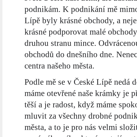
podnikám. K podnikání mě mimo j
Lípě byly krásné obchody, a nej
krásné podporovat malé obchody, 
druhou stranu mince. Odvrácenou
obchodů do dnešního dne. Nenecht
centra našeho města.
Podle mě se v České Lípě nedá d
máme otevřené naše krámky je př
těší a je radost, když máme spo
mluvit za všechny drobné podnika
města, a to je pro nás velmi složi