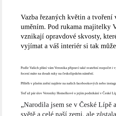
Vazba řezaných květin a tvoření v
uměním. Pod rukama majitelky V
vznikají opravdové skvosty, kter
vyjímat a váš interiér si tak mů
Podle Vašich přání vám Veronika připraví také svatební rozpočet i 
focení máte na dosah ruky na českolipském náměstí.
Příběh v plném znění najdete na našich facebookových nebo instag
Teď už pár slov Veroniky Homolkové o jejím podnikání v České Lí
„
Narodila jsem se v České Lípě a 
světě a celé naší zemi, ale zůsta