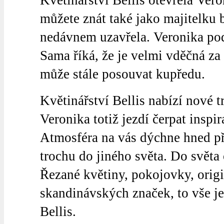
Květinářství Bellis otevřela Ver
můžete znát také jako majitelku 
nedávnem uzavřela. Veronika pod
Sama říká, že je velmi vděčná za
může stále posouvat kupředu.
Květinářství Bellis nabízí nové t
Veronika totiž jezdí čerpat inspir
Atmosféra na vás dýchne hned při
trochu do jiného světa. Do světa
Řezané květiny, pokojovky, orig
skandinávských značek, to vše je
Bellis.