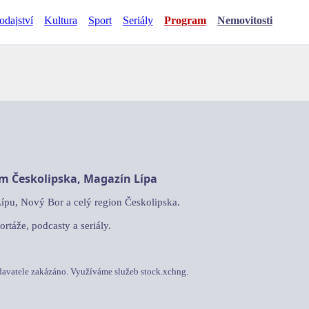
odajství
Kultura
Sport
Seriály
Program
Nemovitosti
am Českolipska, Magazín Lípa
Lípu, Nový Bor a celý region Českolipska.
ortáže, podcasty a seriály.
davatele zakázáno. Využíváme služeb stock.xchng.