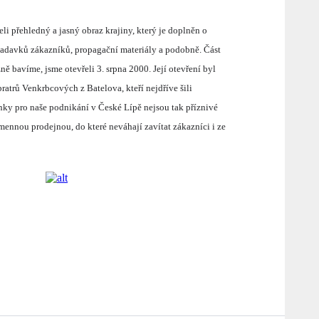
i přehledný a jasný obraz krajiny, který je doplněn o
žadavků zákazníků, propagační materiály a podobně. Část
ě bavíme, jsme otevřeli 3. srpna 2000. Její otevření byl
atrů Venkrbcových z Batelova, kteří nejdříve šili
ínky pro naše podnikání v České Lípě nejsou tak příznivé
ennou prodejnou, do které neváhají zavítat zákazníci i ze