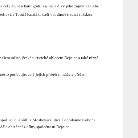
se celý život o kartografii zajímá a díky jeho zájmu vznikla
zeltová a Tomáš Rančák, kteří v rodinné tradici s láskou
ašem městě, české turistické oblečení Rejoice a také různé
ěsto potřebuje, celý jejich příběh si můžete přečíst
ol. s r. o. a sídlí v Moskevské ulici. Podnikáme v oboru
dále oblečení z dílny společnosti Rejoice.