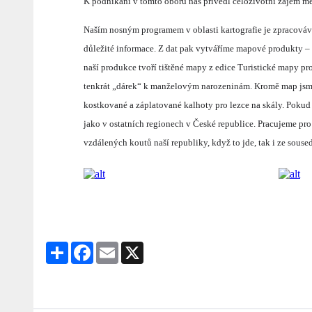
K podnikání v tomto oboru nás přivedl celoživotní zájem m
Naším nosným programem v oblasti kartografie je zpracováván
důležité informace. Z dat pak vytváříme mapové produkty –
naší produkce tvoří tištěné mapy z edice Turistické mapy pro
tenkrát „dárek“ k manželovým narozeninám. Kromě map jsme p
kostkované a záplatované kalhoty pro lezce na skály. Pokud s
jako v ostatních regionech v České republice. Pracujeme pr
vzdálených koutů naší republiky, když to jde, tak i ze soused
Share
Facebook
Email
X