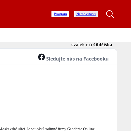
Program
Nemovitosti
svátek má
Oldřiška
Sledujte nás na Facebooku
Moskevské ulici. Je součástí rodinné firmy Geodézie On line