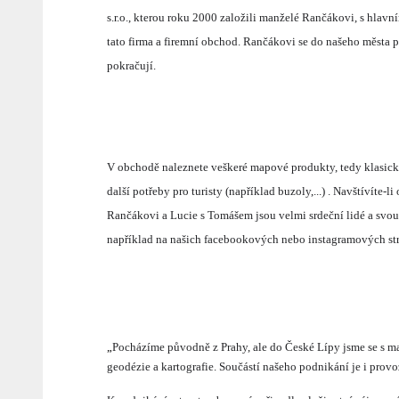
s.r.o., kterou roku 2000 založili manželé Rančákovi, s hlavn
tato firma a firemní obchod. Rančákovi se do našeho města př
pokračují.
V obchodě naleznete veškeré mapové produkty, tedy klasické 
další potřeby pro turisty (například buzoly,...) . Navštívít
Rančákovi a Lucie s Tomášem jsou velmi srdeční lidé a svou p
například na našich facebookových nebo instagramových str
„
Pocházíme původně z Prahy, ale do České Lípy jsme se s man
geodézie a kartografie. Součástí našeho podnikání je i prov