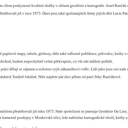
ím cílem poskytnout kvalitní služby v oblasti geodézie a kartografie. Josef Rančák 
istěhovali již v roce 1975. Dnes jsou také spolumajiteli firmy jejich děti Lucie Pat
papírové mapy, tabule, globusy, dále také odborné publikace, průvodce, knihy o n
e-li obchod, budete nepochybně velmi překvapeni, co vše zde můžete pořídit.
ráci dělají se zájmem a ochotou vyjít zákazníkovi vstříc. Lidi jako jsou oni naše m
ánkách Totálně lokálně. Níže najdete pár slov přímo od paní Jitky Rančákové.
želem přestěhovali již roku 1975. Naše společnost se jmenuje Geodézie On Line, sp
oz kamenné prodejny v Moskevské ulici, kde nabízíme kartografické zboží, knihy a 