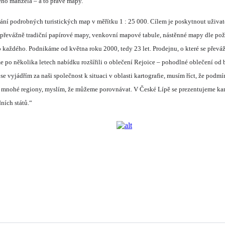
ého manžela – a to právě mapy.
í podrobných turistických map v měřítku 1 : 25 000. Cílem je poskytnout uživatel
 převážně tradiční papírové mapy, venkovní mapové tabule, nástěnné mapy dle po
 každého. Podnikáme od května roku 2000, tedy 23 let. Prodejnu, o které se převážn
o několika letech nabídku rozšířili o oblečení Rejoice – pohodlné oblečení od br
e vyjádřím za naši společnost k situaci v oblasti kartografie, musím říct, že podm
o mnohé regiony, myslím, že můžeme porovnávat. V České Lípě se prezentujeme kam
ních států.“