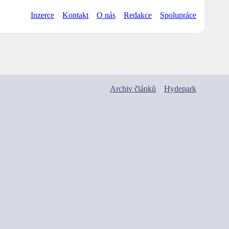
Inzerce
Kontakt
O nás
Redakce
Spolupráce
Archiv článků
Hydepark