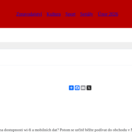
Zpravodajství
Kultura
Sport
Seriály
Únor 2026
Share
Facebook
Email
X
na dostupnosti wi-fi a mobilních dat? Potom se určitě běžte podívat do obchodu v 