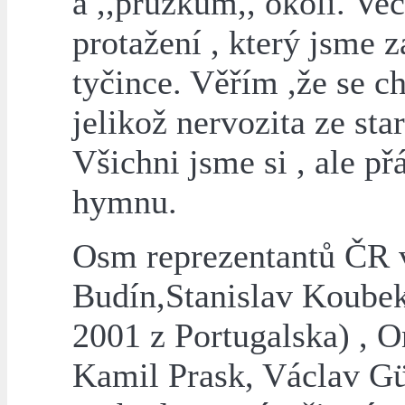
a ,,průzkum,, okolí. Ve
protažení , který jsme 
tyčince. Věřím ,že se ch
jelikož nervozita ze sta
Všichni jsme si , ale př
hymnu.
Osm reprezentantů ČR v
Budín,Stanislav Koubek
2001 z Portugalska) , 
Kamil Prask, Václav Gü