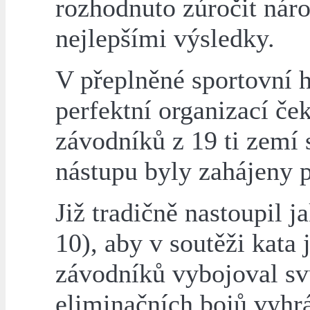
rozhodnuto zúročit nár
nejlepšími výsledky.
V přeplněné sportovní 
perfektní organizací če
závodníků z 19 ti zemí 
nástupu byly zahájeny p
Již tradičně nastoupil 
10), aby v soutěži kata
závodníků vybojoval svů
eliminačních bojů vyhrá