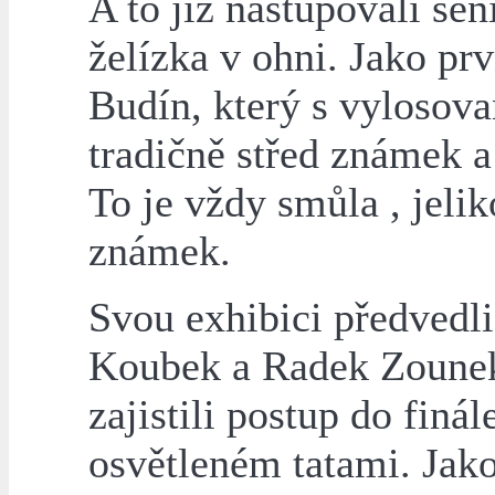
A to již nastupovali sen
želízka v ohni. Jako pr
Budín, který s vylosov
tradičně střed známek a
To je vždy smůla , jelik
známek.
Svou exhibici předvedli
Koubek a Radek Zounek 
zajistili postup do finál
osvětleném tatami. Jak