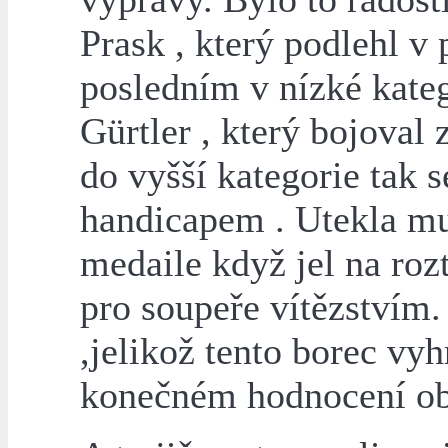
Prask , který podlehl v
posledním v nízké kate
Gürtler , který bojoval 
do vyšší kategorie tak 
handicapem . Utekla m
medaile když jel na roz
pro soupeře vítězstvím.
,jelikož tento borec vyh
konečném hodnocení obsa