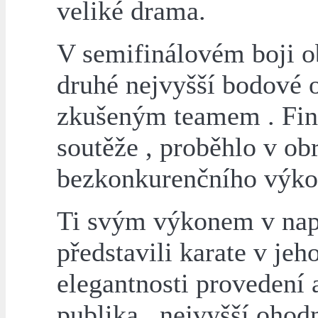
veliké drama.
V semifinálovém boji ob
druhé nejvyšší bodové 
zkušeným teamem . Finá
soutěže , proběhlo v ob
bezkonkurenčního výkon
Ti svým výkonem v napr
představili karate v jeh
elegantnosti provedení 
publika , nejvyšší ohod