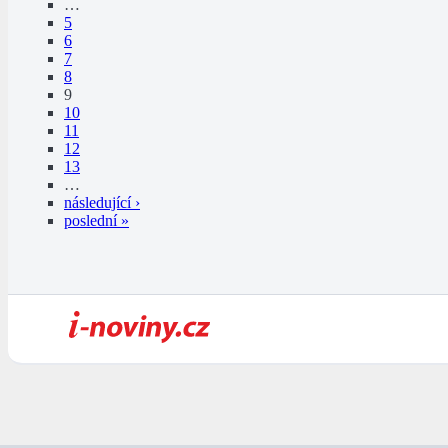
…
5
6
7
8
9
10
11
12
13
…
následující ›
poslední »