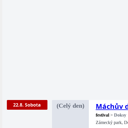
Máchův di
22.8. Sobota
(Celý den)
festival
>
Doksy
Zámecký park, D