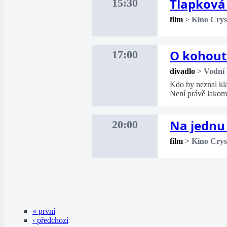
Tlapková 
15:30
film
>
Kino Crys
O kohouto
17:00
divadlo
>
Vodní 
Kdo by neznal kla
Není právě lakomo
Na jednu
20:00
film
>
Kino Crys
« první
‹ předchozí