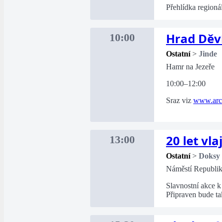
Přehlídka regioná
Hrad Děví
10:00
Ostatní
>
Jinde
Hamr na Jezeře
10:00–12:00
Sraz viz
www.arch
20 let vl
13:00
Ostatní
>
Doksy
Náměstí Republi
Slavnostní akce k 
Připraven bude t