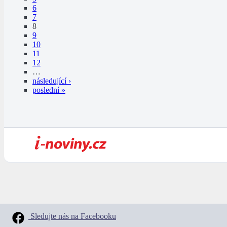
6
7
8
9
10
11
12
…
následující ›
poslední »
Sledujte nás na Facebooku