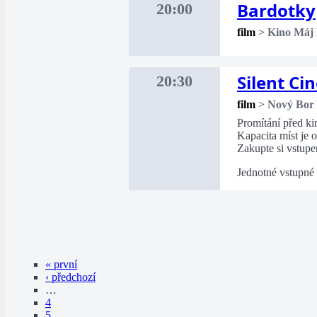
Bardotky
20:00
film
>
Kino Máj
Silent Ci
20:30
film
>
Nový Bor
Promítání před k
Kapacita míst je
Zakupte si vstupe
Jednotné vstupné
« první
‹ předchozí
…
4
5