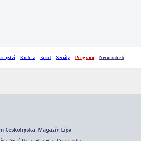
odajství
Kultura
Sport
Seriály
Program
Nemovitosti
am Českolipska, Magazín Lípa
Lípu, Nový Bor a celý region Českolipska.