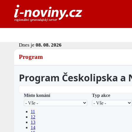
Dnes je
08. 08. 2026
Program
Program Českolipska a
Místo konání
Typ akce
11
12
13
14