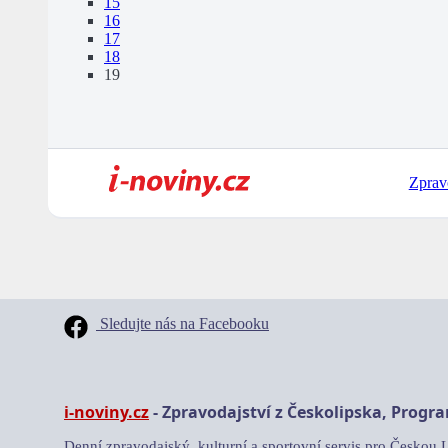
15
16
17
18
19
Zprav
Sledujte nás na Facebooku
i-noviny.cz
- Zpravodajství z Českolipska, Progr
Denní zpravodajský, kulturní a sportovní servis pro Českou 