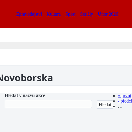
Zpravodajství
Kultura
Sport
Seriály
Únor 2026
 Novoborska
Hledat v názvu akce
« první
‹ předc
…