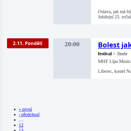
Oslava, jak má bý
Jubilejní 25. ročn
Bolest ja
2.11. Pondělí
20:00
festival
>
Jinde
MHF Lípa Musica
Liberec, kostel Na
« první
‹ předchozí
…
12
13