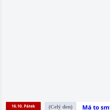
Má to sm
16.10. Pátek
(Celý den)